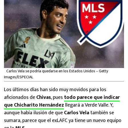
MEXICANOS EN EL EXTRANJERO
FUTBOL ESTUFA
FÓRMULA 1
BOXEO
LIGA MX
Carlos Vela se podría quedarse en los Estados Unidos – Getty
NFL
Images/ESPECIAL
Los últimos días han sido muy movidos para los
aficionados de
Chivas
, pues
todo parece que indicar
que Chicharito Hernández
llegará a Verde Valle. Y,
aunque había ilusión de que
Carlos Vela
también se
sumara, parece que el exLAFC ya tiene un nuevo equipo