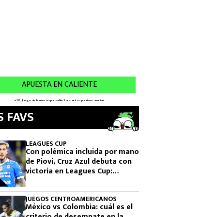
S FAVS
LEAGUES CUP
Con polémica incluida por mano
de Piovi, Cruz Azul debuta con
victoria en Leagues Cup:
cuándo vuelve a jugar
JUEGOS CENTROAMERICANOS
México vs Colombia: cuál es el
criterio de desempate en la