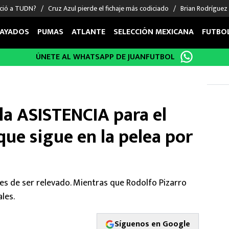
nció a TUDN?
Cruz Azul pierde el fichaje más codiciado
Brian Rodríguez
AYADOS
PUMAS
ATLANTE
SELECCIÓN MEXICANA
FUTBO
ÚNETE AL WHATSAPP DE JUANFUTBOL
OS EN EL EXTRANJERO
FIGURAS
DEPORTES
cias
Keylor Navas
MMA UFC
énez
Chicharito Hernández
Fórmula 1
la ASISTENCIA para el
choa
Sergio Ramos
Boxeo
uerta
Giorgos Giakoumakis
Béisbol
ue sigue en la pelea por
varez
André Jardine
NFL
o Giménez
NBA
 Huescas
Más deportes
es de ser relevado. Mientras que Rodolfo Pizarro
les.
Síguenos en Google