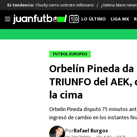
Chucky cierra contrato millonario
¿Valeria Marin renu
Es tendencia:
LO ÚLTIMO
LIGA MX
R
Saltar
al
LIGA MX
FUT INTERNACIONAL
MEXICAN
contenido
Las Noticias
Las Noticias
Las Noti
FUTBOL EUROPEO
Club América
Selección Mexicana
Raúl Jim
Orbelín Pineda da 
Cruz Azul
Champions League
Memo O
Pumas
Europa League
Chino H
TRIUNFO del AEK, q
Rayados
Real Madrid
Edson Ál
la cima
Chivas de Guadalajara
Barcelona
Santiag
Atlante
Rodrigo
Orbelín Pineda disputó 75 minutos ant
Liga MX Femenil
ingresó de cambio en los instantes fina
Por
Rafael Burgos