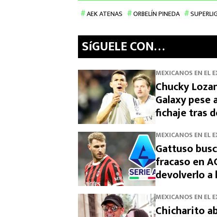
AEK ATENAS
ORBELÍN PINEDA
SUPERLIG
SíGUELE CON…
MEXICANOS EN EL 
Chucky Lozan
Galaxy pese a
fichaje tras 
MEXICANOS EN EL 
Gattuso busc
fracaso en AC
devolverlo a l
MEXICANOS EN EL 
Chicharito ab