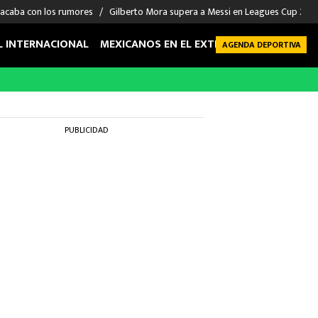
 acaba con los rumores
Gilberto Mora supera a Messi en Leagues Cup 2026: 
L INTERNACIONAL
MEXICANOS EN EL EXTRANJERO
FUTBOL 
AGENDA DEPORTIVA
PUBLICIDAD