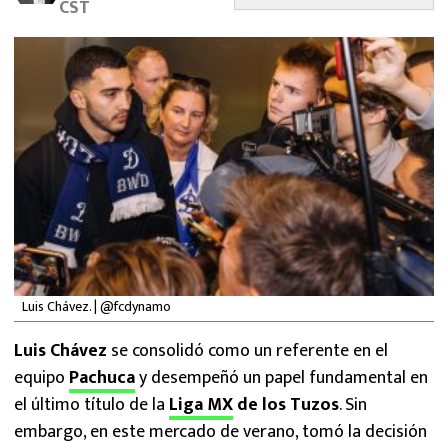
CST
MEXICANOS EN EL EXTRANJERO
FUTBOL ESTUFA
FÓRMULA 1
BOXEO
LIGA MX
NFL
Luis Chávez. | @fcdynamo
Luis Chávez
se consolidó como un referente en el
equipo
Pachuca
y desempeñó un papel fundamental en
el último título de la
Liga MX
de los Tuzos
. Sin
embargo, en este mercado de verano, tomó la decisión