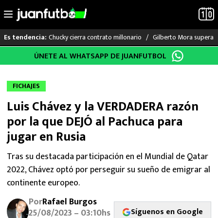
Chucky cierra contrato millonario
Gilberto Mora supera a
Es tendencia:
Saltar
ÚNETE AL WHATSAPP DE JUANFUTBOL
LO ÚLTIMO
al
contenido
LIGA MX
FICHAJES
Luis Chávez y la VERDADERA razón
RAYADOS
por la que DEJÓ al Pachuca para
PUMAS
jugar en Rusia
ATLANTE
Tras su destacada participación en el Mundial de Qatar
2022, Chávez optó por perseguir su sueño de emigrar al
SELECCIÓN MEXICANA
continente europeo.
Por
Rafael Burgos
FUTBOL INTERNACIONAL
Síguenos en Google
25/08/2023 – 03:10hs