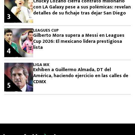
Chucky Lozano cierra contrato millonario
con LA Galaxy pese a sus polémicas: revelan
detalles de su fichaje tras dejar San Diego
3
LEAGUES CUP
Gilberto Mora supera a Messi en Leagues
Cup 2026: El mexicano lidera prestigiosa
lista
4
LIGA MX
Exhiben a Guillermo Almada, DT del
América, haciendo ejercicio en las calles de
CDMX
5