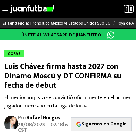
Pronóstico México vs Estados Unidos Sub-20
Joya de Am
Es tendencia:
Saltar
ÚNETE AL WHATSAPP DE JUANFUTBOL
LO ÚLTIMO
al
contenido
LIGA MX
COPAS
Luis Chávez firma hasta 2027 con
RAYADOS
Dinamo Moscú y DT CONFIRMA su
PUMAS
fecha de debut
ATLANTE
El mediocampista se convirtió oficialmente en el primer
jugador mexicano en la Liga de Rusia.
SELECCIÓN MEXICANA
Por
Rafael Burgos
Síguenos en Google
28/08/2023 – 02:18hs
FUTBOL INTERNACIONAL
CST