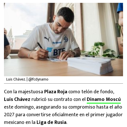
MEXICANOS EN EL EXTRANJERO
FUTBOL ESTUFA
FÓRMULA 1
BOXEO
LIGA MX
NFL
Luis Chávez. | @fcdynamo
Con la majestuosa
Plaza Roja
como telón de fondo,
Luis Chávez
rubricó su contrato con el
Dinamo Moscú
este domingo, asegurando su compromiso hasta el año
2027 para convertirse oficialmente en el primer jugador
mexicano en la
Liga de Rusia
.