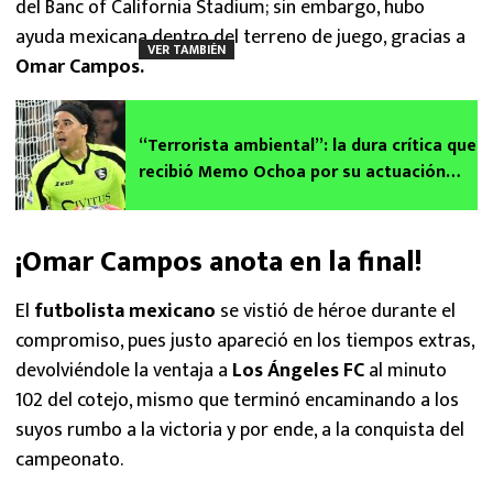
del Banc of California Stadium; sin embargo, hubo
ayuda mexicana dentro del terreno de juego, gracias a
VER TAMBIÉN
Omar Campos.
“Terrorista ambiental”: la dura crítica que
recibió Memo Ochoa por su actuación
ante el Sporting Lisboa
¡Omar Campos anota en la final!
El
futbolista mexicano
se vistió de héroe durante el
compromiso, pues justo apareció en los tiempos extras,
devolviéndole la ventaja a
Los Ángeles FC
al minuto
102 del cotejo, mismo que terminó encaminando a los
suyos rumbo a la victoria y por ende, a la conquista del
campeonato.