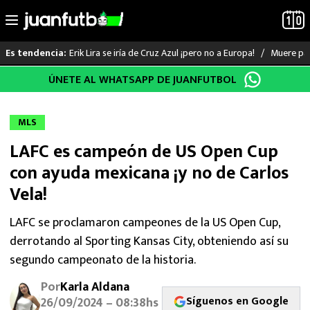
Erik Lira se iría de Cruz Azul ¡pero no a Europa!
Muere pad
Es tendencia:
Saltar
ÚNETE AL WHATSAPP DE JUANFUTBOL
LO ÚLTIMO
al
contenido
LIGA MX
MLS
LAFC es campeón de US Open Cup
RAYADOS
con ayuda mexicana ¡y no de Carlos
PUMAS
Vela!
ATLANTE
LAFC se proclamaron campeones de la US Open Cup,
derrotando al Sporting Kansas City, obteniendo así su
SELECCIÓN MEXICANA
segundo campeonato de la historia.
Por
Karla Aldana
FUTBOL INTERNACIONAL
Síguenos en Google
26/09/2024 – 08:38hs