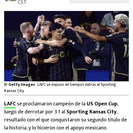
CST
MEXICANOS EN EL EXTRANJERO
FUTBOL ESTUFA
FÓRMULA 1
BOXEO
LIGA MX
NFL
©
Getty Images
LAFC se impuso en tiempos extras al Sporting
Kansas City.
LAFC
se proclamaron campeón de la
US Open Cup
,
luego de derrotar por 3-1 al
Sporting Kansas City
,
resultado con el que conquistaron su segundo título de
la historia, y lo hicieron con el apoyo mexicano.