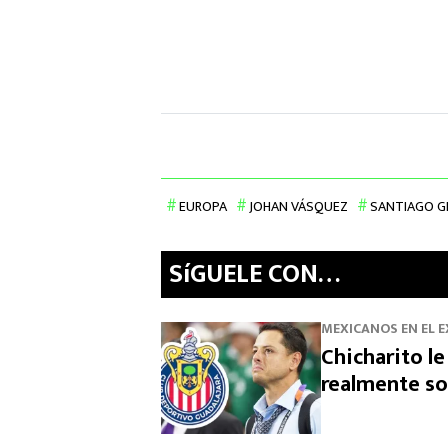
EUROPA
JOHAN VÁSQUEZ
SANTIAGO G
SíGUELE CON…
MEXICANOS EN EL 
Chicharito le
realmente so