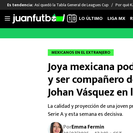
Así quedó la Tabla General de Leagues Cup
Por qué Ka
Es tendencia:
LO ÚLTIMO
LIGA MX
R
Saltar
al
LIGA MX
FUT INTERNACIONAL
MEXICAN
contenido
Las Noticias
Las Noticias
Las Noti
MEXICANOS EN EL EXTRANJERO
Club América
Selección Mexicana
Raúl Jim
Joya mexicana podr
Cruz Azul
Champions League
Memo O
Pumas
Europa League
Chino H
y ser compañero d
Rayados
Real Madrid
Edson Ál
Johan Vásquez en l
Chivas de Guadalajara
Barcelona
Santiag
Atlante
Rodrigo
La calidad y proyección de una joven 
Liga MX Femenil
Serie A y esta semana es decisiva.
Por
Emma Fermin