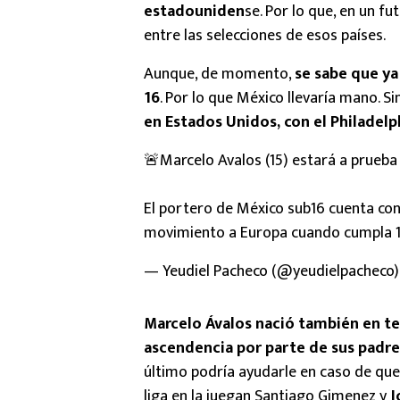
estadouniden
se. Por lo que, en un fu
entre las selecciones de esos países.
Aunque, de momento,
se sabe que ya
16
. Por lo que México llevaría mano. 
en Estados Unidos, con el Philadelp
🚨Marcelo Avalos (15) estará a prueba
El portero de México sub16 cuenta co
movimiento a Europa cuando cumpla 
— Yeudiel Pacheco (@yeudielpacheco
Marcelo Ávalos nació también en te
ascendencia por parte de sus padre
último podría ayudarle en caso de qued
liga en la juegan Santiago Gimenez y
J