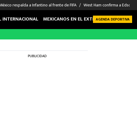
México respalda a Infantino al frente de FIFA
West Ham confirma a Edson Á
L INTERNACIONAL
MEXICANOS EN EL EXTRANJERO
FUTBOL 
AGENDA DEPORTIVA
PUBLICIDAD