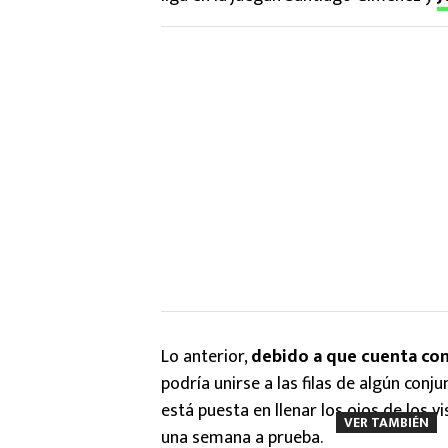
Lo anterior,
debido a que cuenta co
podría unirse a las filas de algún conj
está puesta en llenar los ojos de los 
VER TAMBIÉN
una semana a prueba.