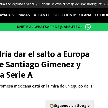
tia Itzel expulsó a Varini
Por qué se cayó el fichaje de Brian Rodríguez
AYADOS
PUMAS
ATLANTE
SELECCIÓN MEXICANA
FUTBO
ÚNETE AL WHATSAPP DE JUANFUTBOL
OS EN EL EXTRANJERO
FIGURAS
DEPORTES
cias
Keylor Navas
MMA UFC
énez
Chicharito Hernández
Fórmula 1
ía dar el salto a Europa
choa
Sergio Ramos
Boxeo
uerta
Giorgos Giakoumakis
Béisbol
e Santiago Gimenez y
varez
André Jardine
NFL
a Serie A
o Giménez
NBA
 Huescas
Más deportes
promesa mexicana está en la mira de un equipo de la
Síguenos en Google