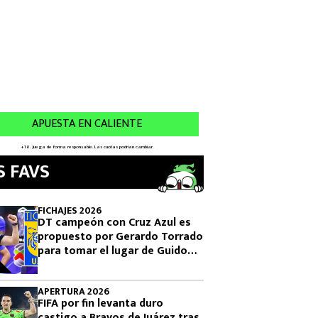
S FAVS
FICHAJES 2026
DT campeón con Cruz Azul es
propuesto por Gerardo Torrado
para tomar el lugar de Guido
Pizarro en Tigres
APERTURA 2026
FIFA por fin levanta duro
castigo a Bravos de Juárez tras