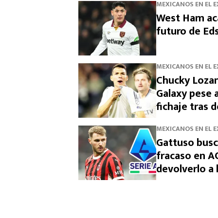
MEXICANOS EN EL 
West Ham aca
futuro de Ed
MEXICANOS EN EL 
Chucky Lozan
Galaxy pese a
fichaje tras 
MEXICANOS EN EL 
Gattuso busc
fracaso en AC
devolverlo a l