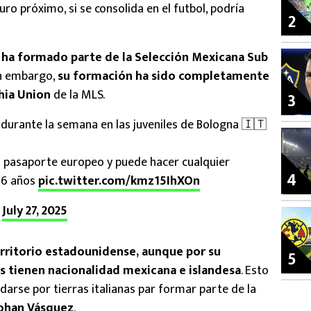
turo próximo, si se consolida en el futbol, podría
2
 ha formado parte de la Selección Mexicana Sub
Sin embargo,
su formación ha sido completamente
hia Union
de la MLS.
3
 durante la semana en las juveniles de Bologna 🇮🇹
n pasaporte europeo y puede hacer cualquier
4
16 años
pic.twitter.com/kmz15IhXOn
)
July 27, 2025
rritorio estadounidense, aunque por su
5
s tienen nacionalidad mexicana e islandesa
. Esto
arse por tierras italianas par formar parte de la
ohan Vásquez
.