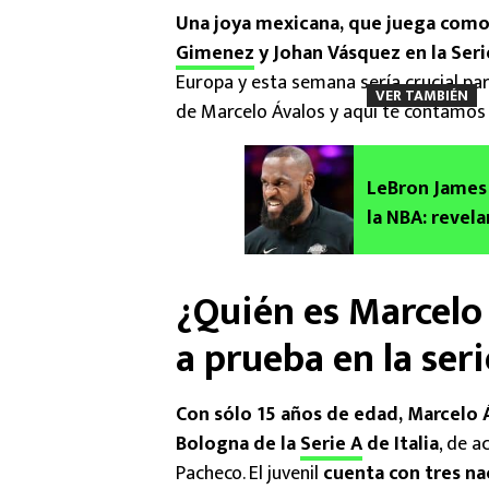
Una joya mexicana, que juega como
Gimenez
y Johan Vásquez en la Serie
Europa y esta semana sería crucial par
VER TAMBIÉN
de Marcelo Ávalos y aquí te contamos 
LeBron James 
la NBA: revel
¿Quién es Marcelo 
a prueba en la seri
Con sólo 15 años de edad, Marcelo Á
Bologna de la
Serie A
de Italia
, de a
Pacheco. El juvenil
cuenta con tres na