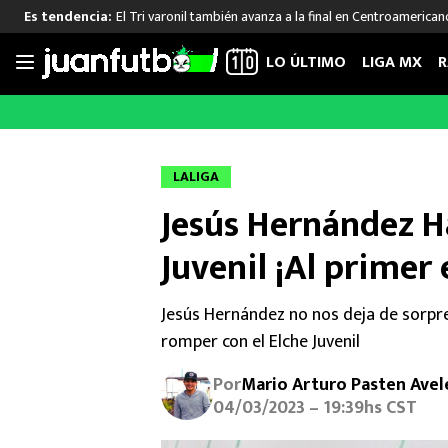
El Tri varonil también avanza a la final en Centroamerican
Es tendencia:
LO ÚLTIMO
LIGA MX
R
Saltar
al
LIGA MX
FUT INTERNACIONAL
MEXICAN
contenido
Las Noticias
Las Noticias
Las Noti
LALIGA
Club América
Selección Mexicana
Raúl Jim
Jesús Hernández Ha
Cruz Azul
Champions League
Memo O
Pumas
Europa League
Chino H
Juvenil ¡Al primer
Rayados
Real Madrid
Edson Ál
Chivas de Guadalajara
Barcelona
Santiag
Jesús Hernández no nos deja de sorprend
Atlante
Rodrigo
romper con el Elche Juvenil
Liga MX Femenil
Por
Mario Arturo Pasten Avel
04/03/2023 – 19:39hs CST