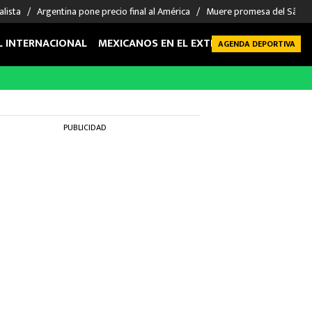
alista
Argentina pone precio final al América
Muere promesa del São P
L INTERNACIONAL
MEXICANOS EN EL EXTRANJERO
FUTBOL 
AGENDA DEPORTIVA
PUBLICIDAD