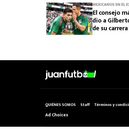
MEXICANOS EN EL 
El consejo m
dio a Gilber
de su carrera
QUIÉNES SOMOS
Staff
Términos y condic
Ad Choices