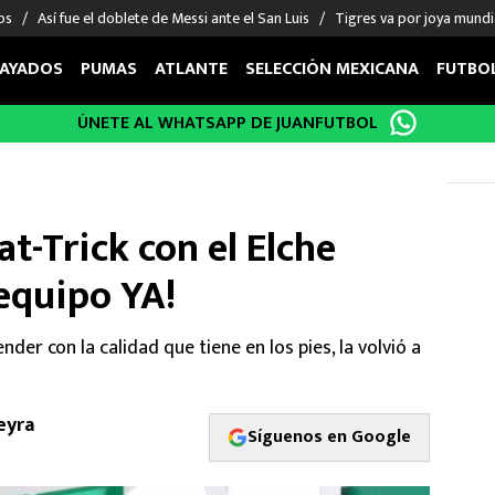
os
Así fue el doblete de Messi ante el San Luis
Tigres va por joya mundi
AYADOS
PUMAS
ATLANTE
SELECCIÓN MEXICANA
FUTBO
ÚNETE AL WHATSAPP DE JUANFUTBOL
OS EN EL EXTRANJERO
FIGURAS
DEPORTES
cias
Keylor Navas
MMA UFC
énez
Chicharito Hernández
Fórmula 1
t-Trick con el Elche
choa
Sergio Ramos
Boxeo
uerta
Giorgos Giakoumakis
Béisbol
 equipo YA!
varez
André Jardine
NFL
o Giménez
NBA
er con la calidad que tiene en los pies, la volvió a
 Huescas
Más deportes
eyra
Síguenos en Google