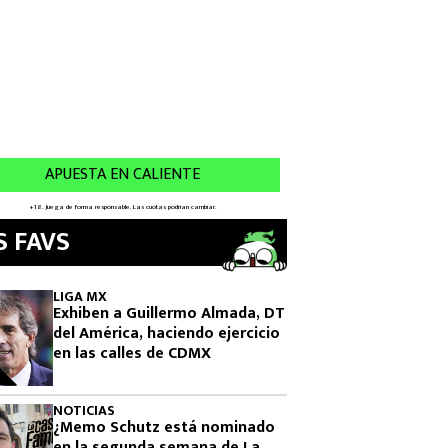
S FAVS
LIGA MX
Exhiben a Guillermo Almada, DT
del América, haciendo ejercicio
en las calles de CDMX
NOTICIAS
¿Memo Schutz está nominado
en la segunda semana de La