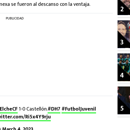
mexa se fueron al descanso con la ventaja.
2
PUBLICIDAD
3
4
5
ElcheCF
1-0 Castellón.
#DH7
#FutbolJuvenil
witter.com/Ri5x4Y9rju
)
March 4, 2023