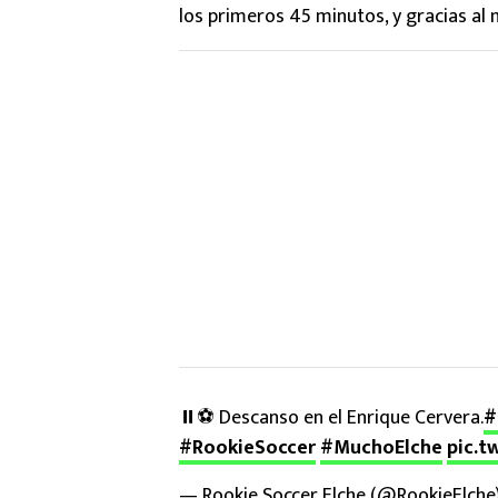
los primeros 45 minutos, y gracias al 
⏸️⚽ Descanso en el Enrique Cervera.
#
#RookieSoccer
#MuchoElche
pic.t
— Rookie Soccer Elche (@RookieElche