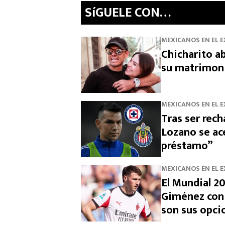
SíGUELE CON…
MEXICANOS EN EL 
Chicharito ab
su matrimon
MEXICANOS EN EL 
Tras ser rech
Lozano se ace
préstamo”
MEXICANOS EN EL 
El Mundial 20
Giménez con 
son sus opci