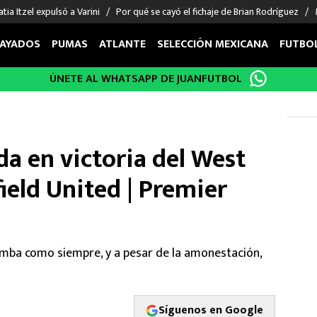
tia Itzel expulsó a Varini
Por qué se cayó el fichaje de Brian Rodríguez
AYADOS
PUMAS
ATLANTE
SELECCIÓN MEXICANA
FUTBO
ÚNETE AL WHATSAPP DE JUANFUTBOL
OS EN EL EXTRANJERO
FIGURAS
DEPORTES
cias
Keylor Navas
MMA UFC
énez
Chicharito Hernández
Fórmula 1
a en victoria del West
choa
Sergio Ramos
Boxeo
uerta
Giorgos Giakoumakis
Béisbol
ield United | Premier
varez
André Jardine
NFL
o Giménez
NBA
 Huescas
Más deportes
amba como siempre, y a pesar de la amonestación,
Síguenos en Google