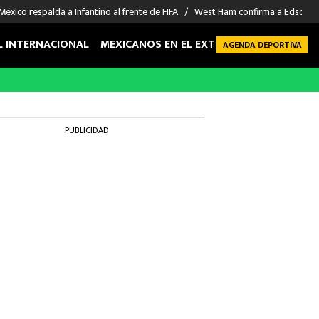
México respalda a Infantino al frente de FIFA
West Ham confirma a Edson Á
L INTERNACIONAL
MEXICANOS EN EL EXTRANJERO
FUTBOL 
AGENDA DEPORTIVA
PUBLICIDAD