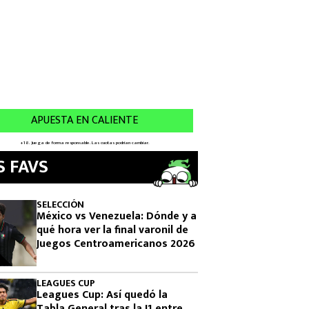
S FAVS
SELECCIÓN
México vs Venezuela: Dónde y a
qué hora ver la final varonil de
Juegos Centroamericanos 2026
LEAGUES CUP
Leagues Cup: Así quedó la
Tabla General tras la J1 entre