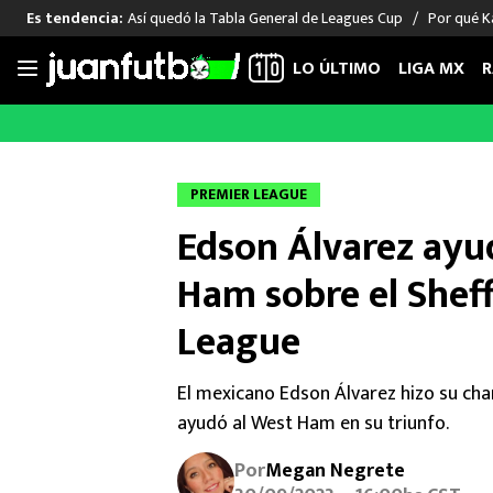
Así quedó la Tabla General de Leagues Cup
Por qué Ka
Es tendencia:
LO ÚLTIMO
LIGA MX
R
Saltar
al
LIGA MX
FUT INTERNACIONAL
MEXICAN
contenido
Las Noticias
Las Noticias
Las Noti
PREMIER LEAGUE
Club América
Selección Mexicana
Raúl Jim
Edson Álvarez ayud
Cruz Azul
Champions League
Memo O
Pumas
Europa League
Chino H
Ham sobre el Sheff
Rayados
Real Madrid
Edson Ál
League
Chivas de Guadalajara
Barcelona
Santiag
Atlante
Rodrigo
El mexicano Edson Álvarez hizo su ch
Liga MX Femenil
ayudó al West Ham en su triunfo.
Por
Megan Negrete