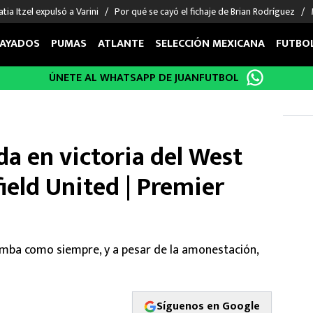
tia Itzel expulsó a Varini
Por qué se cayó el fichaje de Brian Rodríguez
AYADOS
PUMAS
ATLANTE
SELECCIÓN MEXICANA
FUTBO
ÚNETE AL WHATSAPP DE JUANFUTBOL
OS EN EL EXTRANJERO
FIGURAS
DEPORTES
cias
Keylor Navas
MMA UFC
énez
Chicharito Hernández
Fórmula 1
a en victoria del West
choa
Sergio Ramos
Boxeo
uerta
Giorgos Giakoumakis
Béisbol
ield United | Premier
varez
André Jardine
NFL
o Giménez
NBA
 Huescas
Más deportes
amba como siempre, y a pesar de la amonestación,
Síguenos en Google