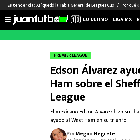
Así quedó la Tabla General de Leagues Cup
Por qué Ka
Es tendencia:
LO ÚLTIMO
LIGA MX
R
Saltar
al
LIGA MX
FUT INTERNACIONAL
MEXICAN
contenido
Las Noticias
Las Noticias
Las Noti
PREMIER LEAGUE
Club América
Selección Mexicana
Raúl Jim
Edson Álvarez ayud
Cruz Azul
Champions League
Memo O
Pumas
Europa League
Chino H
Ham sobre el Sheff
Rayados
Real Madrid
Edson Ál
League
Chivas de Guadalajara
Barcelona
Santiag
Atlante
Rodrigo
El mexicano Edson Álvarez hizo su ch
Liga MX Femenil
ayudó al West Ham en su triunfo.
Por
Megan Negrete