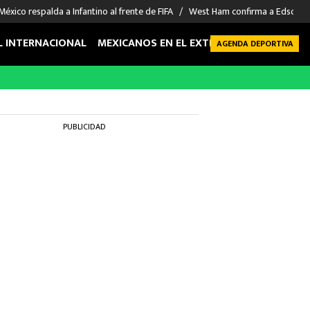
México respalda a Infantino al frente de FIFA
West Ham confirma a Edson Á
L INTERNACIONAL
MEXICANOS EN EL EXTRANJERO
FUTBOL 
AGENDA DEPORTIVA
PUBLICIDAD