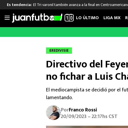
El Tri varonil también avanza a la final en Centroamerican
Es tendencia:
LO ÚLTIMO
LIGA MX
R
Saltar
al
LIGA MX
FUT INTERNACIONAL
MEXICAN
contenido
Las Noticias
Las Noticias
Las Noti
EREDIVISIE
Club América
Selección Mexicana
Raúl Jim
Directivo del Fey
Cruz Azul
Champions League
Memo O
Pumas
Europa League
Chino H
no fichar a Luis C
Rayados
Real Madrid
Edson Ál
Chivas de Guadalajara
Barcelona
Santiag
El mediocampista se decidió por el fut
Atlante
Rodrigo
lamentando.
Liga MX Femenil
Por
Franco Rossi
20/09/2023 – 22:17hs CST