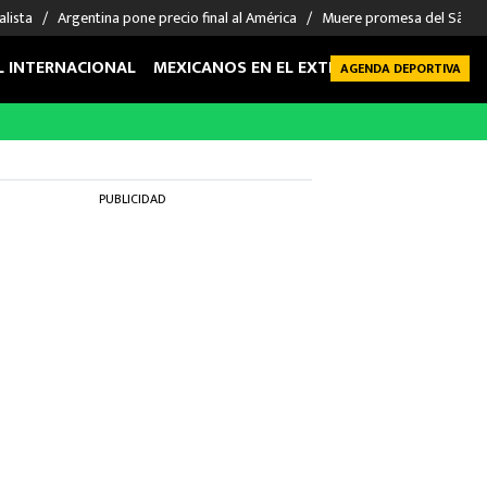
alista
Argentina pone precio final al América
Muere promesa del São P
L INTERNACIONAL
MEXICANOS EN EL EXTRANJERO
FUTBOL 
AGENDA DEPORTIVA
PUBLICIDAD