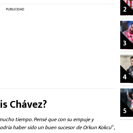
2
PUBLICIDAD
3
4
is Chávez?
5
 mucho tiempo. Pensé que con su empuje y
 podría haber sido un buen sucesor de Orkun Kokcu
“,