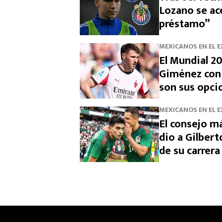
Lozano se ace
préstamo”
MEXICANOS EN EL 
El Mundial 20
Giménez con 
son sus opci
MEXICANOS EN EL 
El consejo m
dio a Gilber
de su carrera