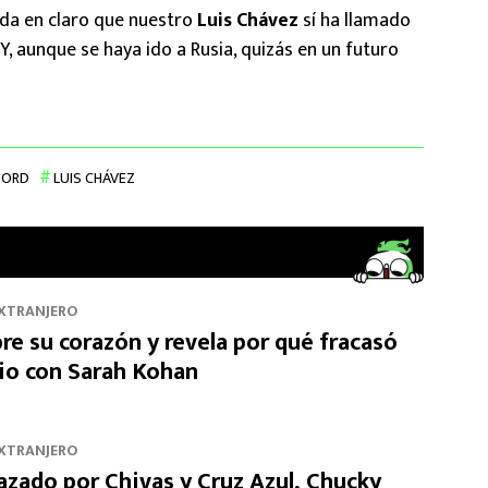
eda en claro que nuestro
Luis Chávez
sí ha llamado
Y, aunque se haya ido a Rusia, quizás en un futuro
OORD
LUIS CHÁVEZ
EXTRANJERO
re su corazón y revela por qué fracasó
io con Sarah Kohan
EXTRANJERO
azado por Chivas y Cruz Azul, Chucky