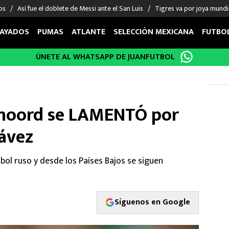
os
Así fue el doblete de Messi ante el San Luis
Tigres va por joya mundi
AYADOS
PUMAS
ATLANTE
SELECCIÓN MEXICANA
FUTBO
ÚNETE AL WHATSAPP DE JUANFUTBOL
OS EN EL EXTRANJERO
FIGURAS
DEPORTES
cias
Keylor Navas
MMA UFC
énez
Chicharito Hernández
Fórmula 1
enoord se LAMENTÓ por
choa
Sergio Ramos
Boxeo
uerta
Giorgos Giakoumakis
Béisbol
hávez
varez
André Jardine
NFL
o Giménez
NBA
bol ruso y desde los Países Bajos se siguen
 Huescas
Más deportes
Síguenos en Google