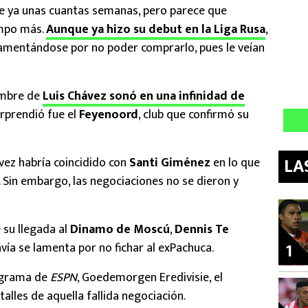
e ya unas cuantas semanas, pero parece que
empo más.
Aunque ya hizo su debut en la Liga Rusa
,
lamentándose por no poder comprarlo, pues le veían
ombre de
Luis Chávez sonó en una infinidad de
rprendió fue el
Feyenoord
, club que confirmó su
LA
ávez habría coincidido con
Santi Giménez
en lo que
 Sin embargo, las negociaciones no se dieron y
su llegada al
Dinamo de Moscú
,
Dennis Te
1
avía se lamenta por no fichar al exPachuca.
rograma de
ESPN
, Goedemorgen Eredivisie, el
alles de aquella fallida negociación.