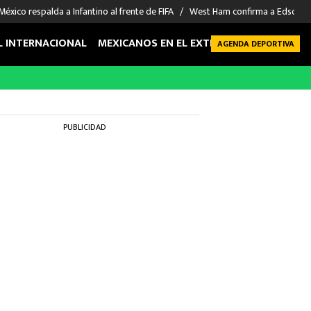
México respalda a Infantino al frente de FIFA
West Ham confirma a Edson Á
L INTERNACIONAL
MEXICANOS EN EL EXTRANJERO
FUTBOL 
AGENDA DEPORTIVA
PUBLICIDAD