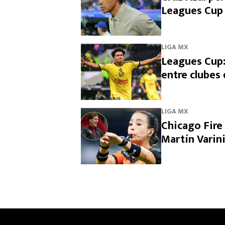
Leagues Cup 
LIGA MX
Leagues Cup: 
entre clubes
LIGA MX
Chicago Fire 
Martín Varin