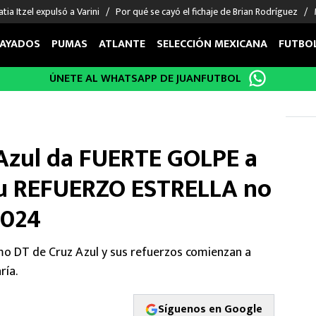
tia Itzel expulsó a Varini
Por qué se cayó el fichaje de Brian Rodríguez
AYADOS
PUMAS
ATLANTE
SELECCIÓN MEXICANA
FUTBO
ÚNETE AL WHATSAPP DE JUANFUTBOL
OS EN EL EXTRANJERO
FIGURAS
DEPORTES
cias
Keylor Navas
MMA UFC
énez
Chicharito Hernández
Fórmula 1
 Azul da FUERTE GOLPE a
choa
Sergio Ramos
Boxeo
uerta
Giorgos Giakoumakis
Béisbol
Su REFUERZO ESTRELLA no
varez
André Jardine
NFL
2024
o Giménez
NBA
 Huescas
Más deportes
o DT de Cruz Azul y sus refuerzos comienzan a
ría.
Síguenos en Google