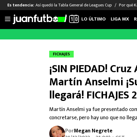
Así quedó la Tabla General de Leagues Cup
Por qué Ka
Es tendencia:
LO ÚLTIMO
LIGA MX
R
Saltar
al
LIGA MX
FUT INTERNACIONAL
MEXICAN
contenido
Las Noticias
Las Noticias
Las Noti
FICHAJES
Club América
Selección Mexicana
Raúl Jim
¡SIN PIEDAD! Cruz
Cruz Azul
Champions League
Memo O
Pumas
Europa League
Chino H
Martín Anselmi ¡
Rayados
Real Madrid
Edson Ál
llegará! FICHAJES 
Chivas de Guadalajara
Barcelona
Santiag
Atlante
Rodrigo
Martín Anselmi ya fue presentado com
Liga MX Femenil
concretarse, pero hay uno que no llega
Por
Megan Negrete