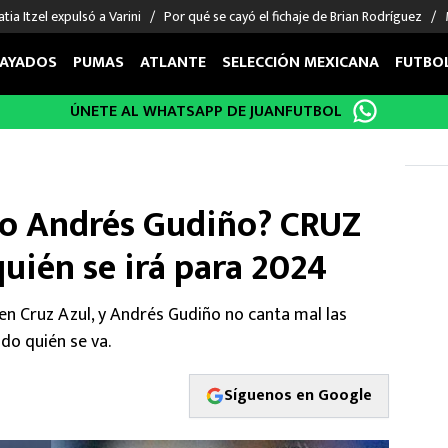
tia Itzel expulsó a Varini
Por qué se cayó el fichaje de Brian Rodríguez
AYADOS
PUMAS
ATLANTE
SELECCIÓN MEXICANA
FUTBO
ÚNETE AL WHATSAPP DE JUANFUTBOL
OS EN EL EXTRANJERO
FIGURAS
DEPORTES
cias
Keylor Navas
MMA UFC
énez
Chicharito Hernández
Fórmula 1
 o Andrés Gudiño? CRUZ
choa
Sergio Ramos
Boxeo
uerta
Giorgos Giakoumakis
Béisbol
uién se irá para 2024
varez
André Jardine
NFL
o Giménez
NBA
en Cruz Azul, y Andrés Gudiño no canta mal las
 Huescas
Más deportes
ido quién se va.
Síguenos en Google