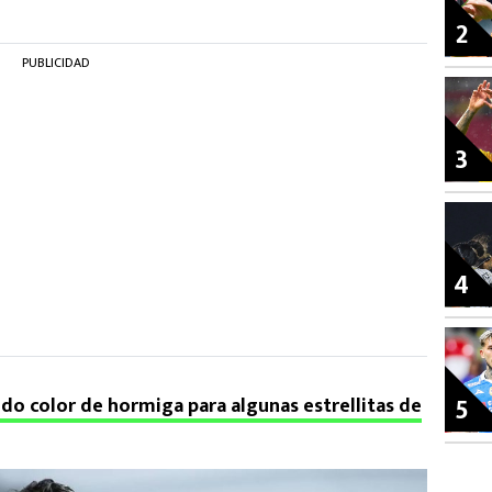
2
PUBLICIDAD
3
4
5
ndo color de hormiga para algunas estrellitas de