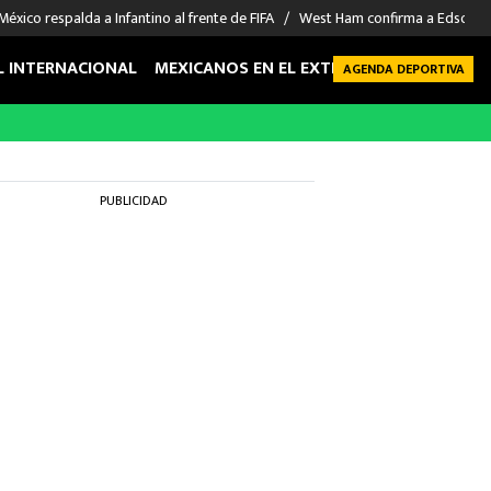
México respalda a Infantino al frente de FIFA
West Ham confirma a Edson Á
L INTERNACIONAL
MEXICANOS EN EL EXTRANJERO
FUTBOL 
AGENDA DEPORTIVA
PUBLICIDAD