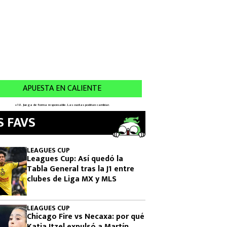
S FAVS
LEAGUES CUP
Leagues Cup: Así quedó la
Tabla General tras la J1 entre
clubes de Liga MX y MLS
LEAGUES CUP
Chicago Fire vs Necaxa: por qué
Katia Itzel expulsó a Martín