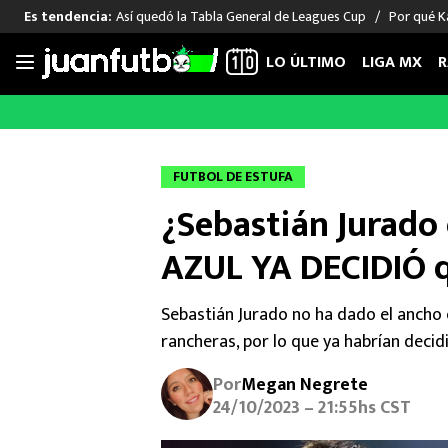
Así quedó la Tabla General de Leagues Cup
Por qué Ka
Es tendencia:
LO ÚLTIMO
LIGA MX
R
Saltar
al
LIGA MX
FUT INTERNACIONAL
MEXICAN
contenido
Las Noticias
Las Noticias
Las Noti
FUTBOL DE ESTUFA
Club América
Selección Mexicana
Raúl Jim
¿Sebastián Jurado
Cruz Azul
Champions League
Memo O
Pumas
Europa League
Chino H
AZUL YA DECIDIÓ q
Rayados
Real Madrid
Edson Ál
Chivas de Guadalajara
Barcelona
Santiag
Sebastián Jurado no ha dado el ancho 
Atlante
Rodrigo
rancheras, por lo que ya habrían decid
Liga MX Femenil
Por
Megan Negrete
24/10/2023 – 21:55hs CST