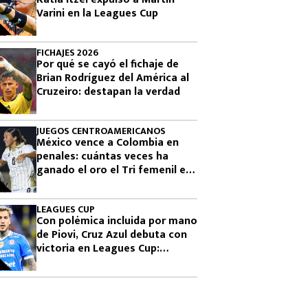
Varini en la Leagues Cup
FICHAJES 2026
Por qué se cayó el fichaje de
Brian Rodríguez del América al
Cruzeiro: destapan la verdad
JUEGOS CENTROAMERICANOS
México vence a Colombia en
penales: cuántas veces ha
ganado el oro el Tri femenil en
los Juegos Centroamericanos
LEAGUES CUP
Con polémica incluida por mano
de Piovi, Cruz Azul debuta con
victoria en Leagues Cup:
cuándo vuelve a jugar