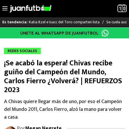
Katia Itzel e Isacc del Toro comparten lista
Se cuela audi
Es tendencia:
Saltar
ÚNETE AL WHATSAPP DE JUANFUTBOL
LO ÚLTIMO
al
contenido
LIGA MX
REDES SOCIALES
¡Se acabó la espera! Chivas recibe
RAYADOS
guiño del Campeón del Mundo,
PUMAS
Carlos Fierro ¿Volverá? | REFUERZOS
2023
ATLANTE
A Chivas quiere llegar más de uno, por eso el Campeón
SELECCIÓN MEXICANA
del Mundo 2011, Carlos Fierro, alzó la mano para volver
a casa.
FUTBOL INTERNACIONAL
Por
Megan Negrete