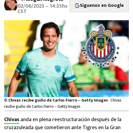
MEXICANOS EN EL EXTRANJERO
Síguenos en Google
02/06/2023 – 14:35hs
CST
FUTBOL ESTUFA
FÓRMULA 1
BOXEO
LIGA MX
NFL
©
Chivas recibe guiño de Carlos Fierro – Getty Images
Chivas
recibe guiño de Carlos Fierro – Getty Images
Chivas
anda en plena reestructuración después de la
cruzazuleada que cometieron ante Tigres en la Gran