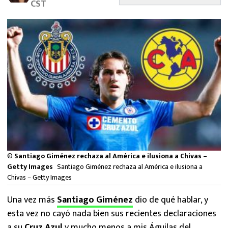
CST
MEXICANOS EN EL EXTRANJERO
FUTBOL ESTUFA
FÓRMULA 1
BOXEO
LIGA MX
NFL
©
Santiago Giménez rechaza al América e ilusiona a Chivas –
Getty Images
Santiago Giménez rechaza al América e ilusiona a
Chivas – Getty Images
Una vez más
Santiago Giménez
dio de qué hablar, y
esta vez no cayó nada bien sus recientes declaraciones
a su
Cruz Azul
y mucho menos a mis Águilas del