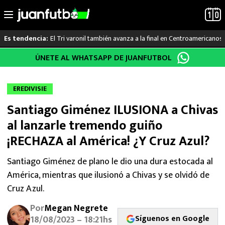
El Tri varonil también avanza a la final en Centroamericanos
Es tendencia:
Saltar
ÚNETE AL WHATSAPP DE JUANFUTBOL
LO ÚLTIMO
al
contenido
LIGA MX
EREDIVISIE
Santiago Giménez ILUSIONA a Chivas
RAYADOS
al lanzarle tremendo guiño
PUMAS
¡RECHAZA al América! ¿Y Cruz Azul?
ATLANTE
Santiago Giménez de plano le dio una dura estocada al
América, mientras que ilusionó a Chivas y se olvidó de
SELECCIÓN MEXICANA
Cruz Azul.
Por
Megan Negrete
FUTBOL INTERNACIONAL
Síguenos en Google
18/08/2023 – 18:21hs