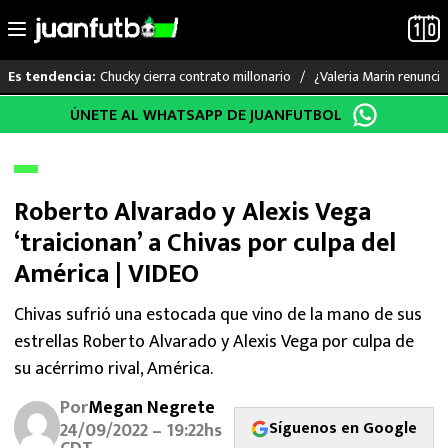
Chucky cierra contrato millonario
¿Valeria Marin renunc
Es tendencia:
Saltar
ÚNETE AL WHATSAPP DE JUANFUTBOL
LO ÚLTIMO
al
contenido
LIGA MX
Roberto Alvarado y Alexis Vega
RAYADOS
‘traicionan’ a Chivas por culpa del
América | VIDEO
PUMAS
Chivas sufrió una estocada que vino de la mano de sus
ATLANTE
estrellas Roberto Alvarado y Alexis Vega por culpa de
su acérrimo rival, América.
SELECCIÓN MEXICANA
Por
Megan Negrete
FUTBOL INTERNACIONAL
Síguenos en Google
24/09/2022 – 19:22hs