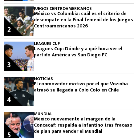
JUEGOS CENTROAMERICANOS
México vs Colombia: cuál es el criterio de
desempate en la Final femenil de los Juegos
Centroamericanos 2026
2
LEAGUES CUP
Leagues Cup: Dónde y a qué hora ver el
partido América vs San Diego FC
3
NOTICIAS
El conmovedor motivo por el que Vozinha
atrasó su llegada a Colo Colo en Chile
4
MUNDIAL
México nuevamente al margen de la
Concacaf: respalda a Infantino tras fracaso
de plan para vender el Mundial
5