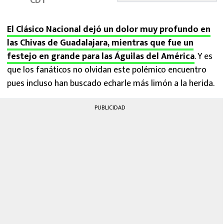
CDT
MEXICANOS EN EL EXTRANJERO
El Clásico Nacional dejó un dolor muy profundo en
FUTBOL ESTUFA
las Chivas de Guadalajara, mientras que fue un
festejo en grande para las Águilas del América
FÓRMULA 1
. Y es
que los fanáticos no olvidan este polémico encuentro
BOXEO
pues incluso han buscado echarle más limón a la herida.
PUBLICIDAD
LIGA MX
NFL