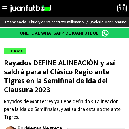
Chucky cierra contrato millonario
¿Valeria Marin renunc
Es tendencia:
Saltar
ÚNETE AL WHATSAPP DE JUANFUTBOL
LO ÚLTIMO
al
contenido
LIGA MX
LIGA MX
Rayados DEFINE ALINEACIÓN y así
RAYADOS
saldrá para el Clásico Regio ante
PUMAS
Tigres en la Semifinal de Ida del
Clausura 2023
ATLANTE
Rayados de Monterrey ya tiene definida su alineación
SELECCIÓN MEXICANA
para la Ida de Semifinales, y así saldrá esta noche ante
Tigres.
FUTBOL INTERNACIONAL
Por
Megan Negrete