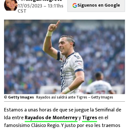
MEXICANOS EN EL EXTRANJERO
Síguenos en Google
17/05/2023 – 13:11hs
CST
FUTBOL ESTUFA
FÓRMULA 1
BOXEO
LIGA MX
NFL
©
Getty Images
Rayados así saldrá ante Tigres – Getty Images
Estamos a unas horas de que se juegue la Semifinal de
Ida entre
Rayados de Monterrey
y
Tigres
en el
famosísimo Clásico Regio. Y justo por eso les traemos