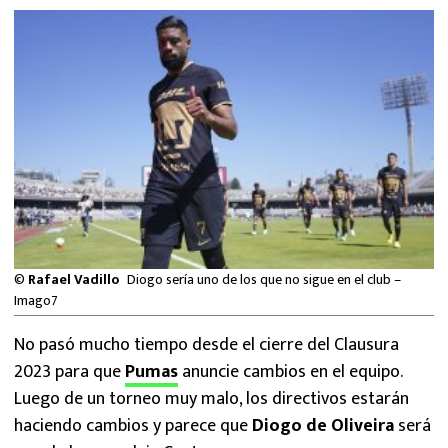
MEXICANOS EN EL EXTRANJERO
FUTBOL ESTUFA
FÓRMULA 1
BOXEO
LIGA MX
NFL
©
Rafael Vadillo
Diogo sería uno de los que no sigue en el club –
Imago7
No pasó mucho tiempo desde el cierre del Clausura
2023 para que
Pumas
anuncie cambios en el equipo.
Luego de un torneo muy malo, los directivos estarán
haciendo cambios y parece que
Diogo de Oliveira
será