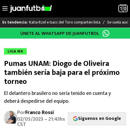
Katia Itzel e Isacc del Toro comparten lista
Se cuela audi
Es tendencia:
Saltar
ÚNETE AL WHATSAPP DE JUANFUTBOL
LO ÚLTIMO
al
contenido
LIGA MX
LIGA MX
Pumas UNAM: Diogo de Oliveira
RAYADOS
también sería baja para el próximo
PUMAS
torneo
ATLANTE
El delantero brasilero no sería tenido en cuenta y
deberá despedirse del equipo.
SELECCIÓN MEXICANA
Por
Franco Rossi
Síguenos en Google
02/05/2023 – 21:43hs
FUTBOL INTERNACIONAL
CST