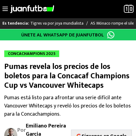
Tigres va por joya mundialista
AS Mónaco rompe el silenc
Es tendencia:
Saltar
ÚNETE AL WHATSAPP DE JUANFUTBOL
LO ÚLTIMO
al
contenido
LIGA MX
CONCACHAMPIONS 2025
Pumas revela los precios de los
RAYADOS
boletos para la Concacaf Champions
PUMAS
Cup vs Vancouver Whitecaps
ATLANTE
Pumas está listo para afrontar una serie difícil ante
Vancouver Whitecaps y reveló los precios de los boletos
SELECCIÓN MEXICANA
para la Concachampions.
Emiliano Pereira
FUTBOL INTERNACIONAL
Por
Garcia