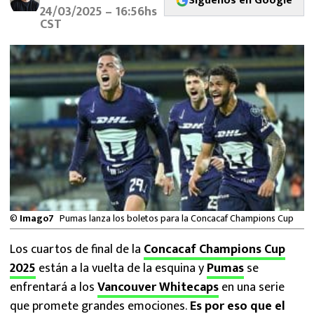
Síguenos en Google
MEXICANOS EN EL EXTRANJERO
24/03/2025 – 16:56hs
CST
FUTBOL ESTUFA
FÓRMULA 1
BOXEO
LIGA MX
NFL
©
Imago7
Pumas lanza los boletos para la Concacaf Champions Cup
Los cuartos de final de la
Concacaf Champions Cup
2025
están a la vuelta de la esquina y
Pumas
se
enfrentará a los
Vancouver Whitecaps
en una serie
que promete grandes emociones.
Es por eso que el