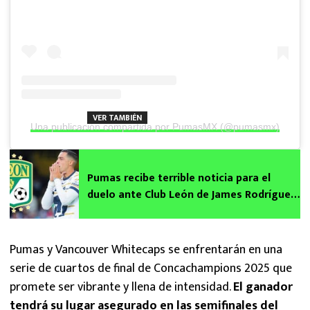
VER TAMBIÉN
Una publicación compartida por PumasMX (@pumasmx)
Pumas recibe terrible noticia para el
duelo ante Club León de James Rodríguez:
Rogelio Funes Mori es duda por lesión
Pumas y Vancouver Whitecaps se enfrentarán en una
serie de cuartos de final de Concachampions 2025 que
promete ser vibrante y llena de intensidad.
El ganador
tendrá su lugar asegurado en las semifinales del