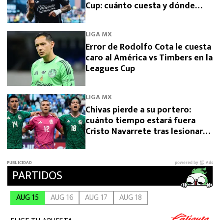
Cup: cuánto cuesta y dónde
comprarlo
LIGA MX
Error de Rodolfo Cota le cuesta
caro al América vs Timbers en la
Leagues Cup
LIGA MX
Chivas pierde a su portero:
cuánto tiempo estará fuera
Cristo Navarrete tras lesionarse
en el Premundial Sub 20