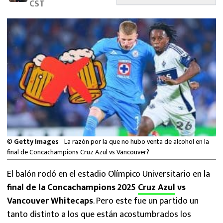
CST
MEXICANOS EN EL EXTRANJERO
FUTBOL ESTUFA
FÓRMULA 1
BOXEO
LIGA MX
NFL
©
Getty Images
La razón por la que no hubo venta de alcohol en la
final de Concachampions Cruz Azul vs Vancouver?
El balón rodó en el estadio Olímpico Universitario en la
final de la Concachampions 2025
Cruz Azul
vs
Vancouver Whitecaps
. Pero este fue un partido un
tanto distinto a los que están acostumbrados los