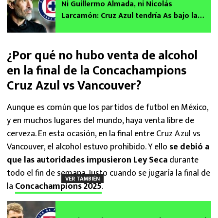
Ni Guillermo Almada, ni Nicolás
Larcamón: Cruz Azul tendría As bajo la
manga para reemplazar a Vicente
Sánchez
¿Por qué no hubo venta de alcohol
en la final de la Concachampions
Cruz Azul vs Vancouver?
Aunque es común que los partidos de futbol en México,
y en muchos lugares del mundo, haya venta libre de
cerveza. En esta ocasión, en la final entre Cruz Azul vs
Vancouver, el alcohol estuvo prohibido. Y ello
se debió a
que las autoridades impusieron Ley Seca
durante
todo el fin de semana. Justo cuando se jugaría la final de
VER TAMBIÉN
la
Concachampions 2025
.