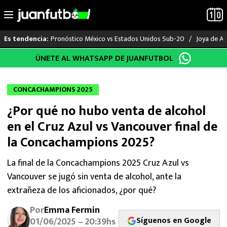
Pronóstico México vs Estados Unidos Sub-20
Joya de Am
Es tendencia:
Saltar
ÚNETE AL WHATSAPP DE JUANFUTBOL
LO ÚLTIMO
al
contenido
LIGA MX
CONCACHAMPIONS 2025
¿Por qué no hubo venta de alcohol
RAYADOS
en el Cruz Azul vs Vancouver final de
PUMAS
la Concachampions 2025?
ATLANTE
La final de la Concachampions 2025 Cruz Azul vs
Vancouver se jugó sin venta de alcohol, ante la
SELECCIÓN MEXICANA
extrañeza de los aficionados, ¿por qué?
Por
Emma Fermin
FUTBOL INTERNACIONAL
Síguenos en Google
01/06/2025 – 20:39hs