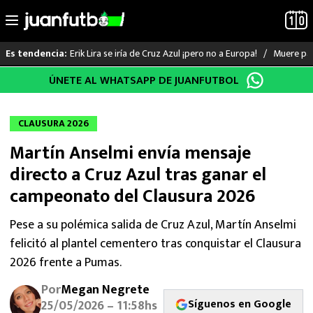
Erik Lira se iría de Cruz Azul ¡pero no a Europa!
Muere pad
Es tendencia:
Saltar
ÚNETE AL WHATSAPP DE JUANFUTBOL
LO ÚLTIMO
al
contenido
LIGA MX
CLAUSURA 2026
Martín Anselmi envía mensaje
RAYADOS
directo a Cruz Azul tras ganar el
PUMAS
campeonato del Clausura 2026
ATLANTE
Pese a su polémica salida de Cruz Azul, Martín Anselmi
felicitó al plantel cementero tras conquistar el Clausura
SELECCIÓN MEXICANA
2026 frente a Pumas.
Por
Megan Negrete
FUTBOL INTERNACIONAL
Síguenos en Google
25/05/2026 – 11:58hs