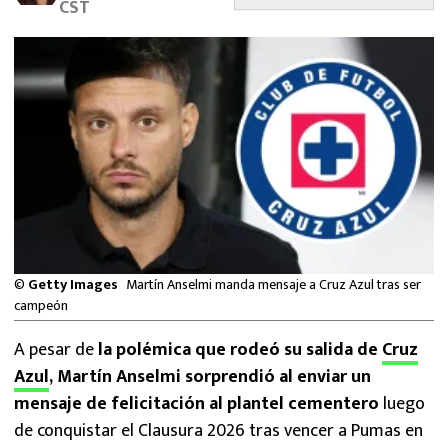
CST
MEXICANOS EN EL EXTRANJERO
FUTBOL ESTUFA
FÓRMULA 1
BOXEO
LIGA MX
NFL
©
Getty Images
Martín Anselmi manda mensaje a Cruz Azul tras ser
campeón
A pesar de
la polémica que rodeó su salida de
Cruz
Azul
, Martín Anselmi sorprendió al enviar un
mensaje de felicitación al plantel cementero
luego
de conquistar el Clausura 2026 tras vencer a Pumas en