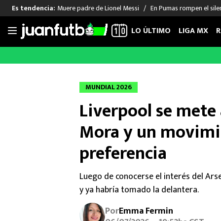
Muere padre de Lionel Messi
En Pumas rompen el sile
Es tendencia:
LO ÚLTIMO
LIGA MX
R
Saltar
al
LIGA MX
FUT INTERNACIONAL
MEXICAN
contenido
Las Noticias
Las Noticias
Las Noti
MUNDIAL 2026
Club América
Selección Mexicana
Raúl Jim
Liverpool se mete 
Cruz Azul
Champions League
Memo O
Pumas
Europa League
Chino H
Mora y un movimie
Rayados
Real Madrid
Edson Ál
preferencia
Chivas de Guadalajara
Barcelona
Santiag
Atlante
Rodrigo
Luego de conocerse el interés del Arse
Liga MX Femenil
y ya habría tomado la delantera.
Por
Emma Fermin