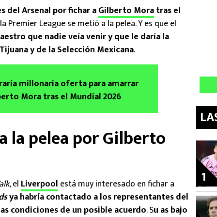
s del Arsenal por fichar a
Gilberto Mora
tras el
 la Premier League se metió a la pelea. Y es que el
stro que nadie veía venir y que le daría la
 Tijuana y de la Selección Mexicana
.
raría millonaria oferta para amarrar
lberto Mora tras el Mundial 2026
LA
a la pelea por Gilberto
1
alk
, el
Liverpool
está muy interesado en fichar a
ds
ya habría contactado a los representantes del
las condiciones de un posible acuerdo
. S
u as bajo