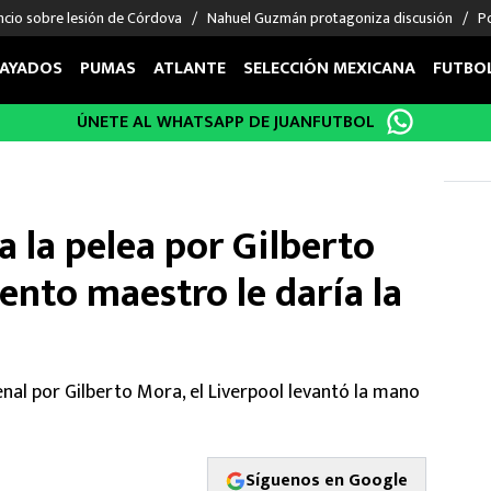
ncio sobre lesión de Córdova
Nahuel Guzmán protagoniza discusión
Po
AYADOS
PUMAS
ATLANTE
SELECCIÓN MEXICANA
FUTBO
ÚNETE AL WHATSAPP DE JUANFUTBOL
OS EN EL EXTRANJERO
FIGURAS
DEPORTES
cias
Keylor Navas
MMA UFC
énez
Chicharito Hernández
Fórmula 1
a la pelea por Gilberto
choa
Sergio Ramos
Boxeo
uerta
Giorgos Giakoumakis
Béisbol
nto maestro le daría la
varez
André Jardine
NFL
o Giménez
NBA
 Huescas
Más deportes
nal por Gilberto Mora, el Liverpool levantó la mano
Síguenos en Google