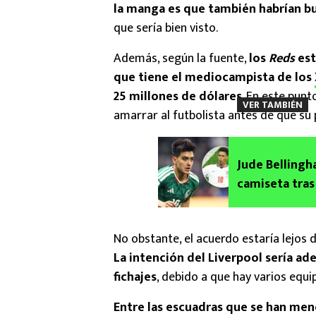
la manga es que también habrían bu
que sería bien visto.
Además, según la fuente,
los
Reds
est
que tiene el mediocampista de los
25 millones de dólares
. En este punt
VER TAMBIÉN
amarrar al futbolista antes de que su 
Jude Bellingh
camiseta tras
No obstante, el acuerdo estaría lejos d
La intención del Liverpool sería ad
fichajes
, debido a que hay varios equi
Entre las escuadras que se han men