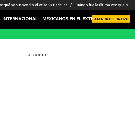
r qué se suspendió el Atlas vs Pachuca
Cuándo fue la última vez que Méxic
L INTERNACIONAL
MEXICANOS EN EL EXTRANJERO
FUTBOL 
AGENDA DEPORTIVA
PUBLICIDAD