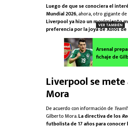
Luego de que se conociera el interé
Mundial 2026
, ahora, otro gigante de
Liverpool ya hizo un movimiento mae
VER TAMBIÉN
preferencia por la joya de Xolos de
Arsenal prepa
fichaje de Gi
Liverpool se mete 
Mora
De acuerdo con información de
TeamT
Gilberto Mora.
La directiva de los
Re
futbolista de 17 años para conocer 