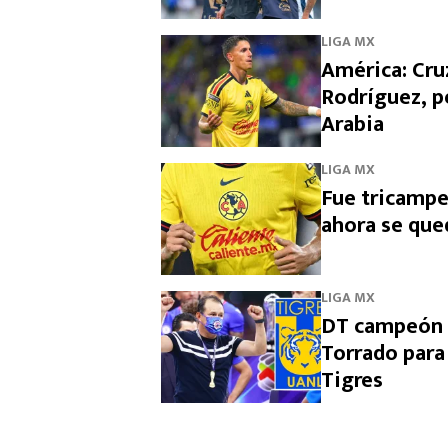
LIGA MX
América: Cruz
Rodríguez, p
Arabia
LIGA MX
Fue tricampe
ahora se que
LIGA MX
DT campeón c
Torrado para
Tigres