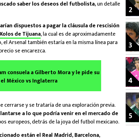
scado saber los deseos del futbolista,
un detalle
2
arían dispuestos a pagar la cláusula de rescisión
Xolos de Tijuana
, la cual es de aproximadamente
o, el Arsenal también estaría en la misma línea para
3
precio se encarezca.
am consuela a Gilberto Mora y le pide su
4
 el México vs Inglaterra
e cerrarse y se trataría de una exploración previa.
elantarse a lo que podría venir en el mercado de
5
pos europeos, detrás de la joya del futbol mexicano.
cionado están el Real Madrid, Barcelona,