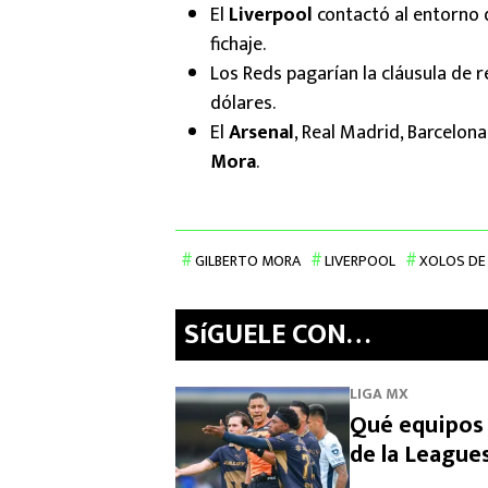
El
Liverpool
contactó al entorno
fichaje.
Los Reds pagarían la cláusula de 
dólares.
El
Arsenal
, Real Madrid, Barcelon
Mora
.
GILBERTO MORA
LIVERPOOL
XOLOS DE
SíGUELE CON…
LIGA MX
Qué equipos 
de la League