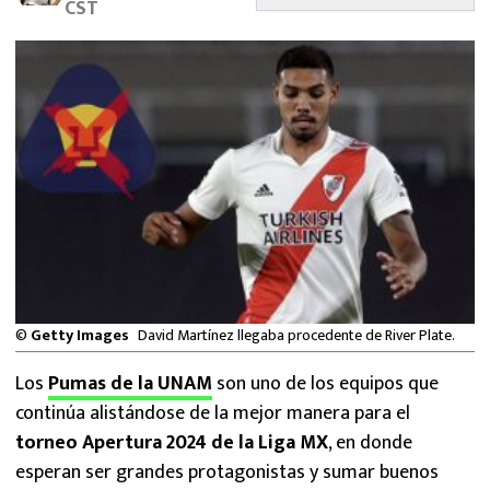
CST
MEXICANOS EN EL EXTRANJERO
FUTBOL ESTUFA
FÓRMULA 1
BOXEO
LIGA MX
NFL
©
Getty Images
David Martínez llegaba procedente de River Plate.
Los
Pumas de la UNAM
son uno de los equipos que
continúa alistándose de la mejor manera para el
torneo Apertura 2024 de la Liga MX
, en donde
esperan ser grandes protagonistas y sumar buenos