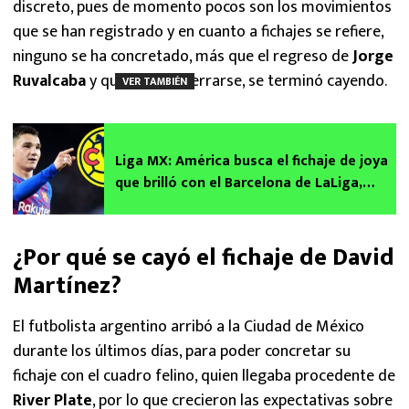
discreto, pues de momento pocos son los movimientos
que se han registrado y en cuanto a fichajes se refiere,
ninguno se ha concretado, más que el regreso de
Jorge
Ruvalcaba
y que parecía cerrarse, se terminó cayendo.
VER TAMBIÉN
Liga MX: América busca el fichaje de joya
que brilló con el Barcelona de LaLiga,
Ferran Jutgla | Fichajes Apertura 2024
¿Por qué se cayó el fichaje de David
Martínez?
El futbolista argentino arribó a la Ciudad de México
durante los últimos días, para poder concretar su
fichaje con el cuadro felino, quien llegaba procedente de
River Plate
, por lo que crecieron las expectativas sobre