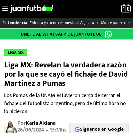
Erik Lira ya tiene respuesta al Al Jazira
Muere padre de Li
Es tendencia:
Saltar
ÚNETE AL WHATSAPP DE JUANFUTBOL
LO ÚLTIMO
al
contenido
LIGA MX
LIGA MX
Liga MX: Revelan la verdadera razón
RAYADOS
por la que se cayó el fichaje de David
PUMAS
Martínez a Pumas
ATLANTE
Los Pumas de la UNAM estuvieron cerca de cerrar el
fichaje del futbolista argentino, pero de última hora no
SELECCIÓN MEXICANA
lo hicieron.
Por
Karla Aldana
FUTBOL INTERNACIONAL
Síguenos en Google
26/06/2024 – 15:31hs