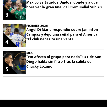
México vs Estados Unidos: dónde y a qué
hora ver la gran final del Premundial Sub 20
3
FICHAJES 2026
Ángel Di María respondió sobre Jaminton
Campaz y dejó una señal para el América:
“El club necesita una venta”
4
MLS
“No afecta al grupo para nada”: DT de San
Diego habla sin filtro tras la salida de
Chucky Lozano
5