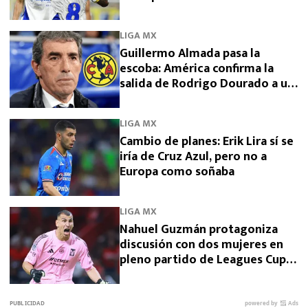
necesita una venta”
LIGA MX
Guillermo Almada pasa la
escoba: América confirma la
salida de Rodrigo Dourado a un
rival directo
LIGA MX
Cambio de planes: Erik Lira sí se
iría de Cruz Azul, pero no a
Europa como soñaba
LIGA MX
Nahuel Guzmán protagoniza
discusión con dos mujeres en
pleno partido de Leagues Cup
2026