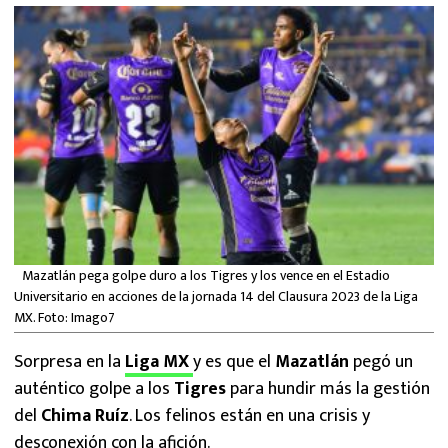
MEXICANOS EN EL EXTRANJERO
FUTBOL ESTUFA
FÓRMULA 1
BOXEO
LIGA MX
NFL
Mazatlán pega golpe duro a los Tigres y los vence en el Estadio
Universitario en acciones de la jornada 14 del Clausura 2023 de la Liga
MX. Foto: Imago7
Sorpresa en la
Liga MX
y es que el
Mazatlán
pegó un
auténtico golpe a los
Tigres
para hundir más la gestión
del
Chima Ruíz
. Los felinos están en una crisis y
desconexión con la afición.