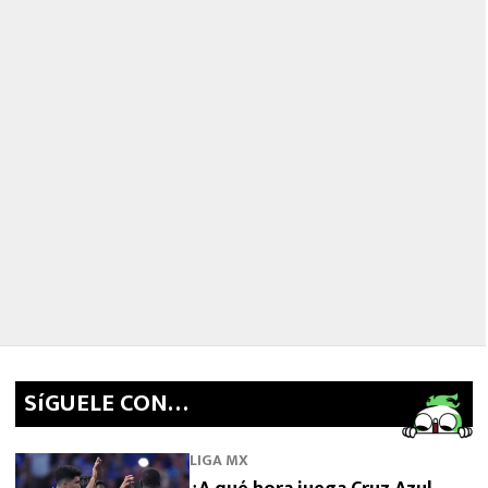
SíGUELE CON…
LIGA MX