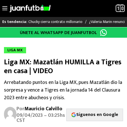
Chucky cierra contrato millonario
¿Valeria Marin renunc
Es tendencia:
Saltar
ÚNETE AL WHATSAPP DE JUANFUTBOL
LO ÚLTIMO
al
contenido
LIGA MX
LIGA MX
Liga MX: Mazatlán HUMILLA a Tigres
RAYADOS
en casa | VIDEO
PUMAS
Arrebatando puntos en la Liga MX, pues Mazatlán dio la
sorpresa y vence a Tigres en la jornada 14 del Clausura
ATLANTE
2023 entre abucheos y crisis.
SELECCIÓN MEXICANA
Por
Mauricio Calvillo
Síguenos en Google
09/04/2023 – 03:25hs
FUTBOL INTERNACIONAL
CST