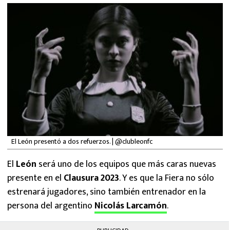
MEXICANOS EN EL EXTRANJERO
FUTBOL ESTUFA
FÓRMULA 1
BOXEO
LIGA MX
NFL
El León presentó a dos refuerzos. | @clubleonfc
El
León
será uno de los equipos que más caras nuevas
presente en el
Clausura 2023
. Y es que la Fiera no sólo
estrenará jugadores, sino también entrenador en la
persona del argentino
Nicolás Larcamón
.