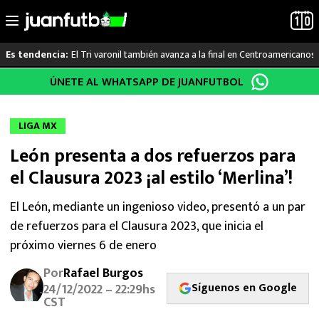
El Tri varonil también avanza a la final en Centroamericanos
Es tendencia:
Saltar
ÚNETE AL WHATSAPP DE JUANFUTBOL
LO ÚLTIMO
al
contenido
LIGA MX
LIGA MX
León presenta a dos refuerzos para
RAYADOS
el Clausura 2023 ¡al estilo ‘Merlina’!
PUMAS
El León, mediante un ingenioso video, presentó a un par
de refuerzos para el Clausura 2023, que inicia el
ATLANTE
próximo viernes 6 de enero
SELECCIÓN MEXICANA
Por
Rafael Burgos
Síguenos en Google
24/12/2022 – 22:29hs
FUTBOL INTERNACIONAL
CST