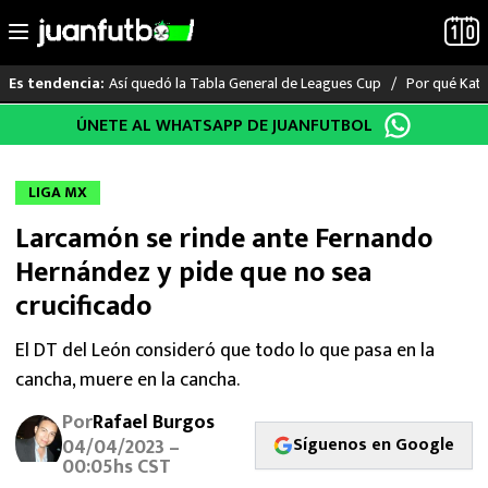
Así quedó la Tabla General de Leagues Cup
Por qué Katia
Es tendencia:
Saltar
ÚNETE AL WHATSAPP DE JUANFUTBOL
LO ÚLTIMO
al
contenido
LIGA MX
LIGA MX
Larcamón se rinde ante Fernando
RAYADOS
Hernández y pide que no sea
PUMAS
crucificado
ATLANTE
El DT del León consideró que todo lo que pasa en la
cancha, muere en la cancha.
SELECCIÓN MEXICANA
Por
Rafael Burgos
Síguenos en Google
04/04/2023 –
FUTBOL INTERNACIONAL
00:05hs CST