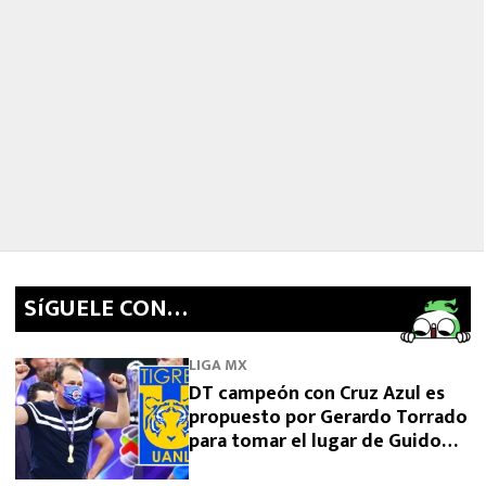
SíGUELE CON…
LIGA MX
DT campeón con Cruz Azul es
propuesto por Gerardo Torrado
para tomar el lugar de Guido
Pizarro en Tigres