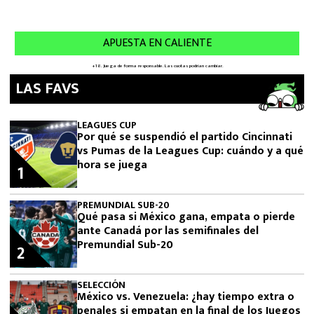
LAS FAVS
LEAGUES CUP
Por qué se suspendió el partido Cincinnati
vs Pumas de la Leagues Cup: cuándo y a qué
hora se juega
1
PREMUNDIAL SUB-20
Qué pasa si México gana, empata o pierde
ante Canadá por las semifinales del
Premundial Sub-20
2
SELECCIÓN
México vs. Venezuela: ¿hay tiempo extra o
penales si empatan en la final de los Juegos