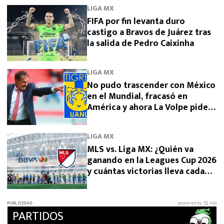
LIGA MX
FIFA por fin levanta duro
castigo a Bravos de Juárez tras
la salida de Pedro Caixinha
LIGA MX
No pudo trascender con México
en el Mundial, fracasó en
América y ahora La Volpe pide
dirigir a Tigres
LIGA MX
MLS vs. Liga MX: ¿Quién va
ganando en la Leagues Cup 2026
y cuántas victorias lleva cada
una?