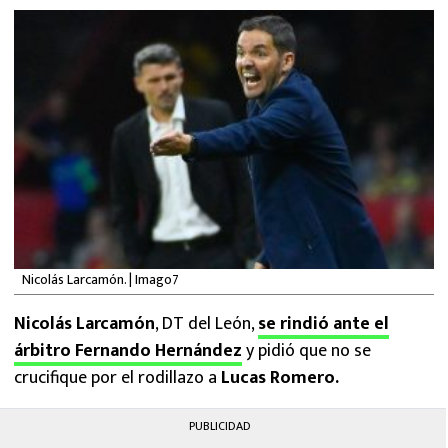
MEXICANOS EN EL EXTRANJERO
FUTBOL ESTUFA
FÓRMULA 1
BOXEO
LIGA MX
NFL
Nicolás Larcamón. | Imago7
Nicolás Larcamón
, DT del León,
se rindió ante el
árbitro Fernando Hernández
y pidió que no se
crucifique por el rodillazo a
Lucas Romero.
PUBLICIDAD