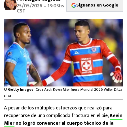
MEXICANOS EN EL EXTRANJERO
Síguenos en Google
25/05/2026 – 13:03hs
CST
FUTBOL ESTUFA
FÓRMULA 1
BOXEO
LIGA MX
NFL
©
Getty Images
Cruz Azul: Kevin Mier fuera Mundial 2026 Willer Ditta
sí va
A pesar de los múltiples esfuerzos que realizó para
recuperarse de una complicada fractura en el pie,
Kevin
Mier
no logró convencer al cuerpo técnico de la