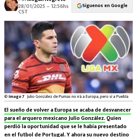
MEXICANOS EN EL EXTRANJERO
Síguenos en Google
28/01/2025 – 12:56hs
CST
FUTBOL ESTUFA
FÓRMULA 1
BOXEO
LIGA MX
NFL
©
Imago 7
Julio González de Pumas no irá a Europa, pero sí a Puebla
El sueño de volver a Europa se acaba de desvanecer
para el arquero mexicano Julio González.
Quien
perdió la oportunidad que se le había presentado
en el futbol de Portugal. Y ahora su nuevo destino