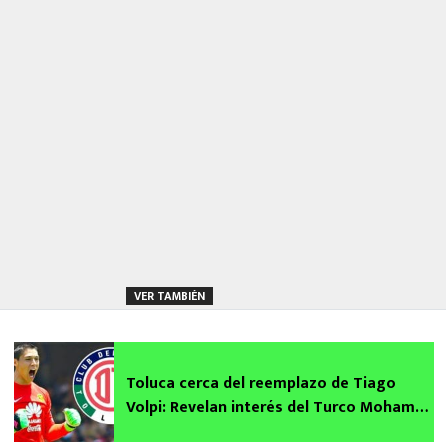
VER TAMBIÉN
Toluca cerca del reemplazo de Tiago
Volpi: Revelan interés del Turco Mohamed
por Hugo González y Julio González de