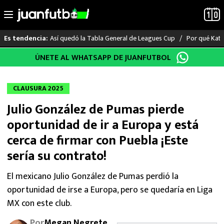
Así quedó la Tabla General de Leagues Cup
Por qué Katia
Es tendencia:
Saltar
ÚNETE AL WHATSAPP DE JUANFUTBOL
LO ÚLTIMO
al
contenido
LIGA MX
CLAUSURA 2025
Julio González de Pumas pierde
RAYADOS
oportunidad de ir a Europa y está
PUMAS
cerca de firmar con Puebla ¡Este
sería su contrato!
ATLANTE
El mexicano Julio González de Pumas perdió la
SELECCIÓN MEXICANA
oportunidad de irse a Europa, pero se quedaría en Liga
MX con este club.
FUTBOL INTERNACIONAL
Por
Megan Negrete