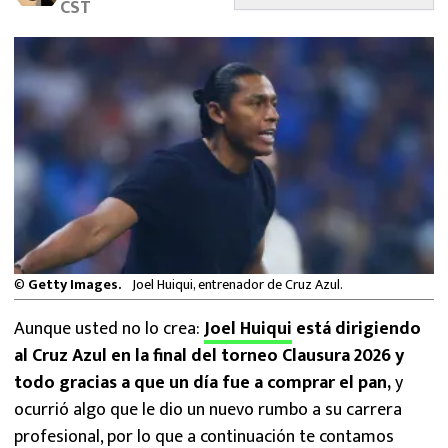
CST
MEXICANOS EN EL EXTRANJERO
FUTBOL ESTUFA
FÓRMULA 1
BOXEO
LIGA MX
NFL
©
Getty Images.
Joel Huiqui, entrenador de Cruz Azul.
Aunque usted no lo crea:
Joel Huiqui
está dirigiendo
al Cruz Azul en la final del torneo Clausura 2026 y
todo gracias a que un día fue a comprar el pan,
y
ocurrió algo que le dio un nuevo rumbo a su carrera
profesional, por lo que a continuación te contamos