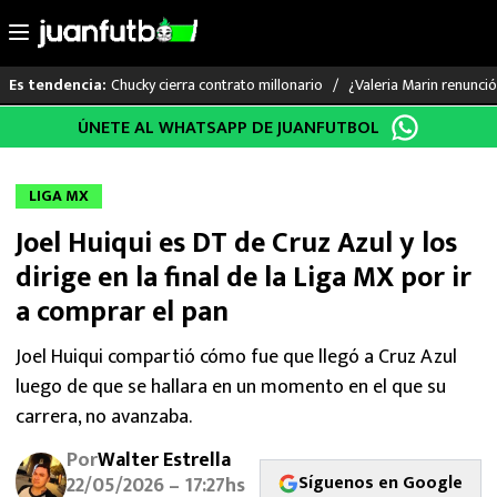
Chucky cierra contrato millonario
¿Valeria Marin renunc
Es tendencia:
Saltar
ÚNETE AL WHATSAPP DE JUANFUTBOL
LO ÚLTIMO
al
contenido
LIGA MX
LIGA MX
Joel Huiqui es DT de Cruz Azul y los
RAYADOS
dirige en la final de la Liga MX por ir
PUMAS
a comprar el pan
ATLANTE
Joel Huiqui compartió cómo fue que llegó a Cruz Azul
luego de que se hallara en un momento en el que su
SELECCIÓN MEXICANA
carrera, no avanzaba.
Por
Walter Estrella
FUTBOL INTERNACIONAL
Síguenos en Google
22/05/2026 – 17:27hs