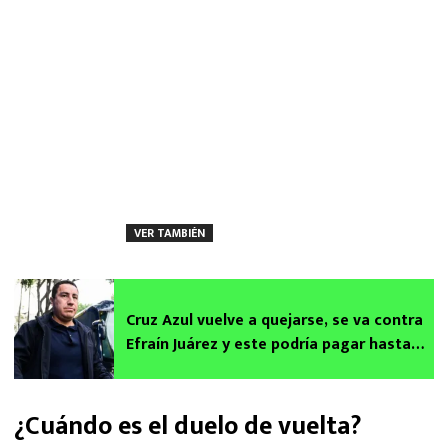
VER TAMBIÉN
Cruz Azul vuelve a quejarse, se va contra
Efraín Juárez y este podría pagar hasta
medio millón de pesos
¿Cuándo es el duelo de vuelta?