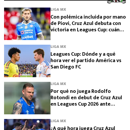
LIGA MX
Con polémica incluida por mano
de Piovi, Cruz Azul debuta con
victoria en Leagues Cup: cuándo
vuelve a jugar
LIGA MX
Leagues Cup: Dónde y a qué
hora ver el partido América vs
San Diego FC
LIGA MX
Por qué no juega Rodolfo
Rotondi en debut de Cruz Azul
en Leagues Cup 2026 ante
Philadelphia Union
LIGA MX
¿A qué hora juega Cruz Azul