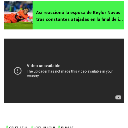
Así reaccionó la esposa de Keylor Navas
tras constantes atajadas en la final de ida
ante Cruz Azul
CRUZ AZUL
JOEL HUIQUI
PUMAS