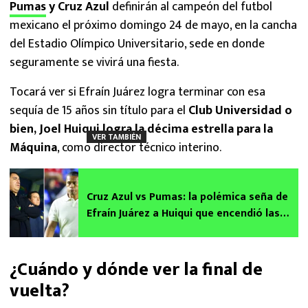
Pumas
y Cruz Azul
definirán al campeón del futbol
mexicano el próximo domingo 24 de mayo, en la cancha
del Estadio Olímpico Universitario, sede en donde
seguramente se vivirá una fiesta.
Tocará ver si Efraín Juárez logra terminar con esa
sequía de 15 años sin título para el
Club Universidad o
bien, Joel Huiqui logra la décima estrella para la
VER TAMBIÉN
Máquina
, como director técnico interino.
Cruz Azul vs Pumas: la polémica seña de
Efraín Juárez a Huiqui que encendió las
redes
¿Cuándo y dónde ver la final de
vuelta?