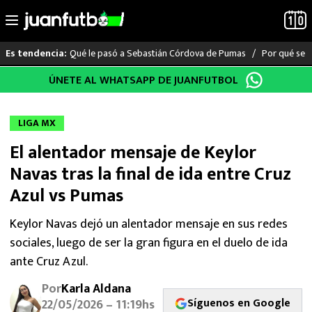
Qué le pasó a Sebastián Córdova de Pumas
Por qué se s
Es tendencia:
Saltar
ÚNETE AL WHATSAPP DE JUANFUTBOL
LO ÚLTIMO
al
contenido
LIGA MX
LIGA MX
El alentador mensaje de Keylor
RAYADOS
Navas tras la final de ida entre Cruz
PUMAS
Azul vs Pumas
ATLANTE
Keylor Navas dejó un alentador mensaje en sus redes
sociales, luego de ser la gran figura en el duelo de ida
SELECCIÓN MEXICANA
ante Cruz Azul.
Por
Karla Aldana
FUTBOL INTERNACIONAL
Síguenos en Google
22/05/2026 – 11:19hs