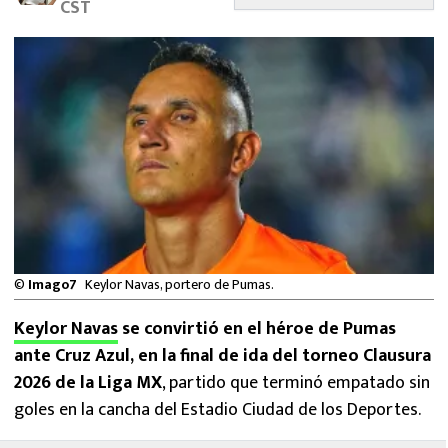
CST
MEXICANOS EN EL EXTRANJERO
FUTBOL ESTUFA
FÓRMULA 1
BOXEO
LIGA MX
NFL
©
Imago7
Keylor Navas, portero de Pumas.
Keylor Navas
se convirtió en el héroe de Pumas
ante Cruz Azul, en la final de ida del torneo Clausura
2026 de la Liga MX
, partido que terminó empatado sin
goles en la cancha del Estadio Ciudad de los Deportes.