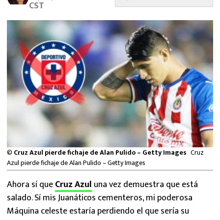
CST
MEXICANOS EN EL EXTRANJERO
FUTBOL ESTUFA
FÓRMULA 1
BOXEO
LIGA MX
NFL
©
Cruz Azul pierde fichaje de Alan Pulido – Getty Images
Cruz
Azul pierde fichaje de Alan Pulido – Getty Images
Ahora sí que
Cruz Azul
una vez demuestra que está
salado. Sí mis Juanáticos cementeros, mi poderosa
Máquina celeste estaría perdiendo el que sería su