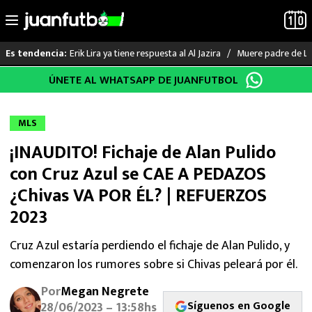
Erik Lira ya tiene respuesta al Al Jazira
Muere padre de Li
Es tendencia:
Saltar
ÚNETE AL WHATSAPP DE JUANFUTBOL
LO ÚLTIMO
al
contenido
LIGA MX
MLS
¡INAUDITO! Fichaje de Alan Pulido
RAYADOS
con Cruz Azul se CAE A PEDAZOS
PUMAS
¿Chivas VA POR ÉL? | REFUERZOS
2023
ATLANTE
Cruz Azul estaría perdiendo el fichaje de Alan Pulido, y
SELECCIÓN MEXICANA
comenzaron los rumores sobre si Chivas peleará por él.
FUTBOL INTERNACIONAL
Por
Megan Negrete
Síguenos en Google
28/06/2023 – 13:58hs