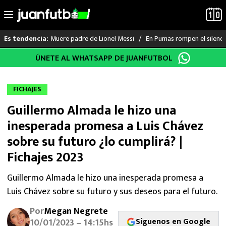
Muere padre de Lionel Messi
En Pumas rompen el silenci
Es tendencia:
Saltar
ÚNETE AL WHATSAPP DE JUANFUTBOL
LO ÚLTIMO
al
contenido
LIGA MX
FICHAJES
Guillermo Almada le hizo una
RAYADOS
inesperada promesa a Luis Chávez
PUMAS
sobre su futuro ¿lo cumplirá? |
Fichajes 2023
ATLANTE
Guillermo Almada le hizo una inesperada promesa a
SELECCIÓN MEXICANA
Luis Chávez sobre su futuro y sus deseos para el futuro.
FUTBOL INTERNACIONAL
Por
Megan Negrete
Síguenos en Google
10/01/2023 – 14:15hs