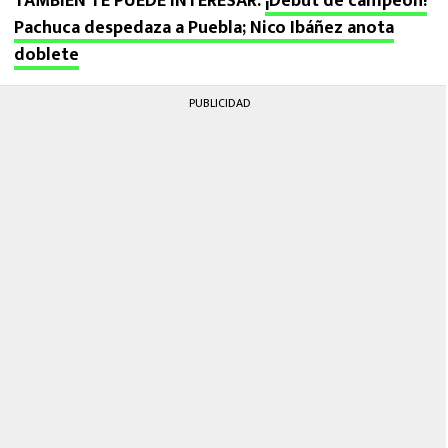
TAMBIÉN TE PUEDE INTERESAR:
¡Debut de campeón!
Pachuca despedaza a Puebla; Nico Ibáñez anota
doblete
PUBLICIDAD