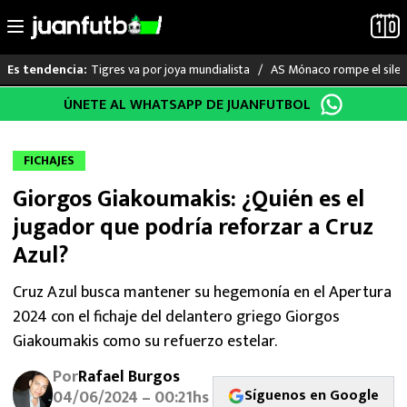
Tigres va por joya mundialista
AS Mónaco rompe el silenc
Es tendencia:
Saltar
ÚNETE AL WHATSAPP DE JUANFUTBOL
LO ÚLTIMO
al
contenido
LIGA MX
FICHAJES
Giorgos Giakoumakis: ¿Quién es el
RAYADOS
jugador que podría reforzar a Cruz
PUMAS
Azul?
ATLANTE
Cruz Azul busca mantener su hegemonía en el Apertura
2024 con el fichaje del delantero griego Giorgos
SELECCIÓN MEXICANA
Giakoumakis como su refuerzo estelar.
Por
Rafael Burgos
FUTBOL INTERNACIONAL
Síguenos en Google
04/06/2024 – 00:21hs