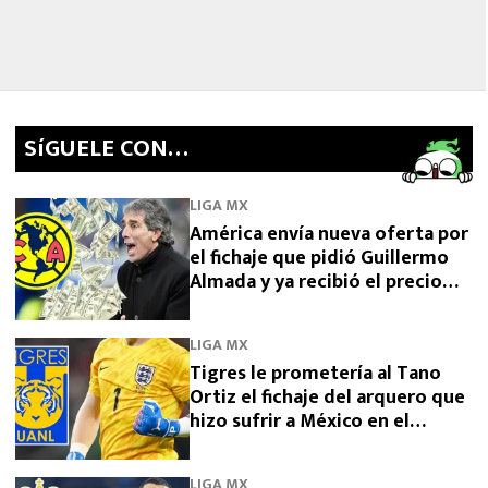
SíGUELE CON…
LIGA MX
América envía nueva oferta por
el fichaje que pidió Guillermo
Almada y ya recibió el precio
final desde Argentina por
Campaz
LIGA MX
Tigres le prometería al Tano
Ortiz el fichaje del arquero que
hizo sufrir a México en el
Mundial 2026
LIGA MX