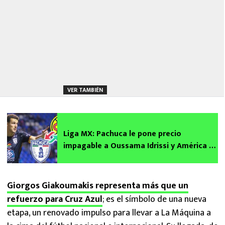
VER TAMBIÉN
Liga MX: Pachuca le pone precio
impagable a Oussama Idrissi y América ya
les respondió | Fichajes 2024
Giorgos Giakoumakis representa más que un
refuerzo para Cruz Azul
; es el símbolo de una nueva
etapa, un renovado impulso para llevar a La Máquina a