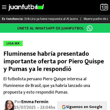
Erik Lira ya tiene respuesta al Al Jazira
Muere padre de Li
Es tendencia:
Saltar
ÚNETE AL WHATSAPP DE JUANFUTBOL
LO ÚLTIMO
al
contenido
LIGA MX
LIGA MX
Fluminense habría presentado
RAYADOS
importante oferta por Piero Quispe
PUMAS
y Pumas ya le respondió
ATLANTE
El futbolista peruano Piero Quispe interesa al
Fluminense de Brasil, que ya habría lanzado una
SELECCIÓN MEXICANA
propuesta y esto respondió Pumas.
Por
Emma Fermin
FUTBOL INTERNACIONAL
Síguenos en Google
25/07/2025 – 23:04hs