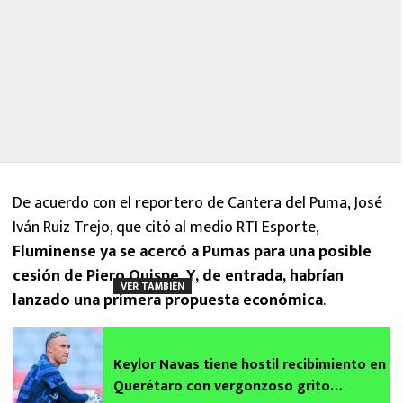
De acuerdo con el reportero de Cantera del Puma, José
Iván Ruiz Trejo, que citó al medio RTI Esporte,
Fluminense ya se acercó a Pumas para una posible
cesión de Piero Quispe. Y, de entrada, habrían
VER TAMBIÉN
lanzado una primera propuesta económica
.
Keylor Navas tiene hostil recibimiento en
Querétaro con vergonzoso grito