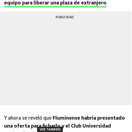
equipo para liberar una plaza de extranjero
.
PUBLICIDAD
Y ahora se reveló que
Fluminense habría presentado
una oferta para ficharlo y el Club Universidad
VER TAMBIÉN