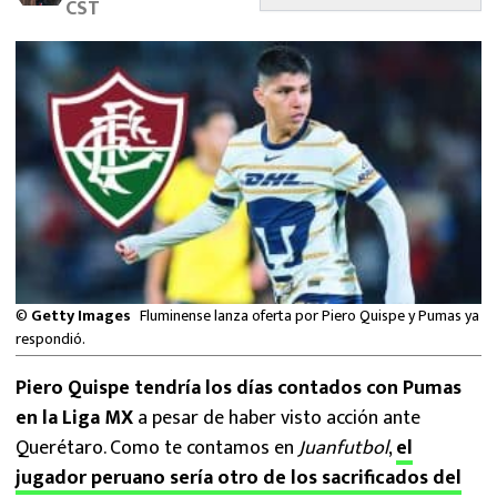
CST
MEXICANOS EN EL EXTRANJERO
FUTBOL ESTUFA
FÓRMULA 1
BOXEO
LIGA MX
NFL
©
Getty Images
Fluminense lanza oferta por Piero Quispe y Pumas ya
respondió.
Piero Quispe tendría los días contados con Pumas
en la Liga MX
a pesar de haber visto acción ante
Querétaro. Como te contamos en
Juanfutbol
,
el
jugador peruano sería otro de los sacrificados del