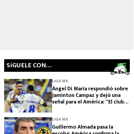
SíGUELE CON…
LIGA MX
Ángel Di María respondió sobre
Jaminton Campaz y dejó una
señal para el América: “El club
necesita una venta”
LIGA MX
Guillermo Almada pasa la
escoba: América confirma la