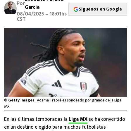
Por
MEXICANOS EN EL EXTRANJERO
Garcia
Síguenos en Google
08/04/2025 – 18:01hs
FUTBOL ESTUFA
CST
FÓRMULA 1
BOXEO
LIGA MX
NFL
©
Getty Images
Adama Traoré es sondeado por grande de la Liga
MX
En las últimas temporadas la
Liga MX
se ha convertido
en un destino elegido para muchos futbolistas