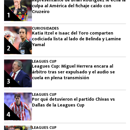
Representante de Brian Rodríguez le echa la
culpa al América del fichaje caído con
Cruzeiro
1
CURIOSIDADES
Katia Itzel e Isaac del Toro comparten
codiciada lista al lado de Belinda y Lamine
Yamal
2
LEAGUES CUP
Leagues Cup: Miguel Herrera encara al
árbitro tras ser expulsado y el audio se
cuela en plena transmisión
3
LEAGUES CUP
Por qué detuvieron el partido Chivas vs
Dallas de la Leagues Cup
4
LEAGUES CUP