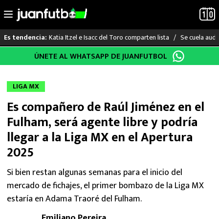
Katia Itzel e Isacc del Toro comparten lista
Se cuela audi
Es tendencia:
Saltar
ÚNETE AL WHATSAPP DE JUANFUTBOL
LO ÚLTIMO
al
contenido
LIGA MX
LIGA MX
Es compañero de Raúl Jiménez en el
RAYADOS
Fulham, será agente libre y podría
PUMAS
llegar a la Liga MX en el Apertura
2025
ATLANTE
Si bien restan algunas semanas para el inicio del
SELECCIÓN MEXICANA
mercado de fichajes, el primer bombazo de la Liga MX
estaría en Adama Traoré del Fulham.
FUTBOL INTERNACIONAL
Emiliano Pereira