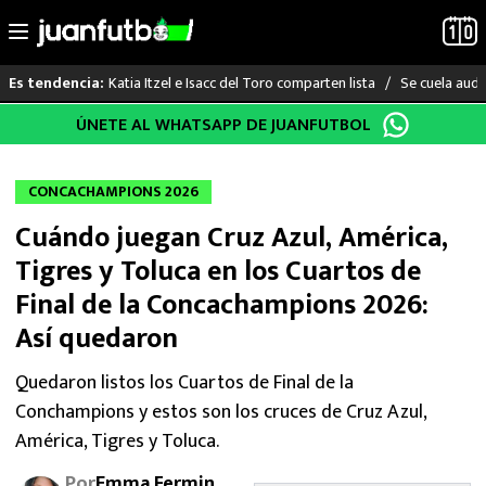
Katia Itzel e Isacc del Toro comparten lista
Se cuela audi
Es tendencia:
Saltar
ÚNETE AL WHATSAPP DE JUANFUTBOL
LO ÚLTIMO
al
contenido
LIGA MX
CONCACHAMPIONS 2026
Cuándo juegan Cruz Azul, América,
RAYADOS
Tigres y Toluca en los Cuartos de
PUMAS
Final de la Concachampions 2026:
Así quedaron
ATLANTE
Quedaron listos los Cuartos de Final de la
SELECCIÓN MEXICANA
Conchampions y estos son los cruces de Cruz Azul,
América, Tigres y Toluca.
FUTBOL INTERNACIONAL
Por
Emma Fermin