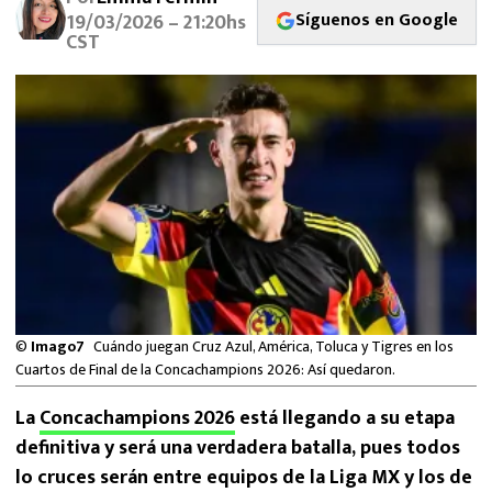
MEXICANOS EN EL EXTRANJERO
Síguenos en Google
19/03/2026 – 21:20hs
CST
FUTBOL ESTUFA
FÓRMULA 1
BOXEO
LIGA MX
NFL
©
Imago7
Cuándo juegan Cruz Azul, América, Toluca y Tigres en los
Cuartos de Final de la Concachampions 2026: Así quedaron.
La
Concachampions 2026
está llegando a su etapa
definitiva y será una verdadera batalla, pues todos
lo cruces serán entre equipos de la Liga MX y los de