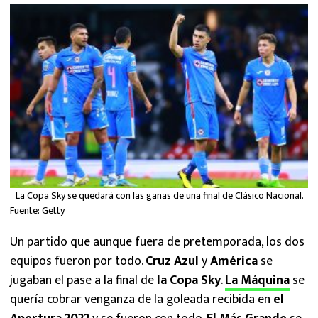
MEXICANOS EN EL EXTRANJERO
FUTBOL ESTUFA
FÓRMULA 1
BOXEO
LIGA MX
NFL
La Copa Sky se quedará con las ganas de una final de Clásico Nacional.
Fuente: Getty
Un partido que aunque fuera de pretemporada, los dos
equipos fueron por todo.
Cruz Azul
y
América
se
jugaban el pase a la final de
la Copa Sky
.
La Máquina
se
quería cobrar venganza de la goleada recibida en
el