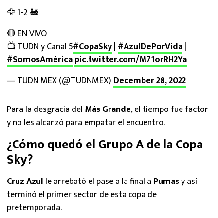
🦅 1-2 🚂
🔴 EN VIVO
📺 TUDN y Canal 5
#CopaSky
|
#AzulDePorVida
|
#SomosAmérica
pic.twitter.com/M71orRH2Ya
— TUDN MEX (@TUDNMEX)
December 28, 2022
Para la desgracia del
Más Grande
, el tiempo fue factor
y no les alcanzó para empatar el encuentro.
¿Cómo quedó el Grupo A de la Copa
Sky?
Cruz Azul
le arrebató el pase a la final a
Pumas
y así
terminó el primer sector de esta copa de
pretemporada.