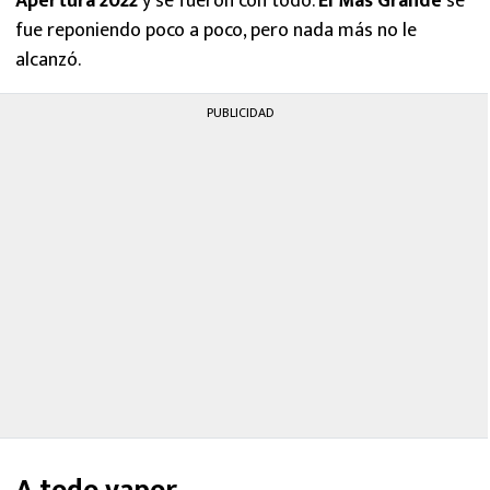
Apertura 2022
y se fueron con todo.
El Más Grande
se
fue reponiendo poco a poco, pero nada más no le
alcanzó.
PUBLICIDAD