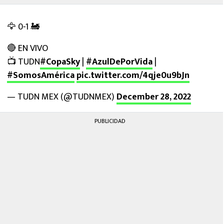
🦅 0-1 🚂
🔴 EN VIVO
📺 TUDN
#CopaSky
|
#AzulDePorVida
|
#SomosAmérica
pic.twitter.com/4qje0u9bJn
— TUDN MEX (@TUDNMEX)
December 28, 2022
PUBLICIDAD