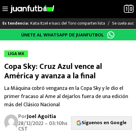
Katia Itzel e Isacc del Toro comparten lista
Se cuela audi
Es tendencia:
Saltar
ÚNETE AL WHATSAPP DE JUANFUTBOL
LO ÚLTIMO
al
contenido
LIGA MX
LIGA MX
Copa Sky: Cruz Azul vence al
RAYADOS
América y avanza a la final
PUMAS
La Máquina cobró venganza en la Copa Sky y le dio el
primer fracaso al Ame al dejarlos fuera de una edición
ATLANTE
más del Clásico Nacional
SELECCIÓN MEXICANA
Por
Joel Agoitia
Síguenos en Google
28/12/2022 – 03:10hs
FUTBOL INTERNACIONAL
CST