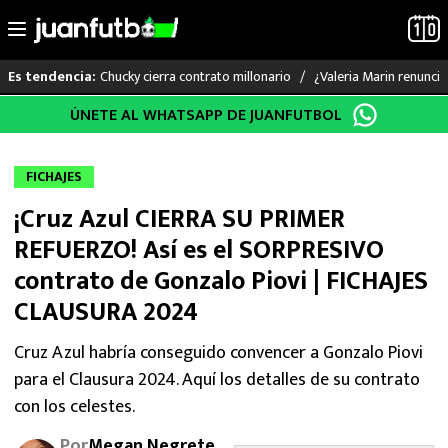
Chucky cierra contrato millonario
¿Valeria Marin renunc
Es tendencia:
Saltar
ÚNETE AL WHATSAPP DE JUANFUTBOL
LO ÚLTIMO
al
contenido
LIGA MX
FICHAJES
¡Cruz Azul CIERRA SU PRIMER
RAYADOS
REFUERZO! Así es el SORPRESIVO
PUMAS
contrato de Gonzalo Piovi | FICHAJES
CLAUSURA 2024
ATLANTE
Cruz Azul habría conseguido convencer a Gonzalo Piovi
SELECCIÓN MEXICANA
para el Clausura 2024. Aquí los detalles de su contrato
con los celestes.
FUTBOL INTERNACIONAL
Por
Megan Negrete