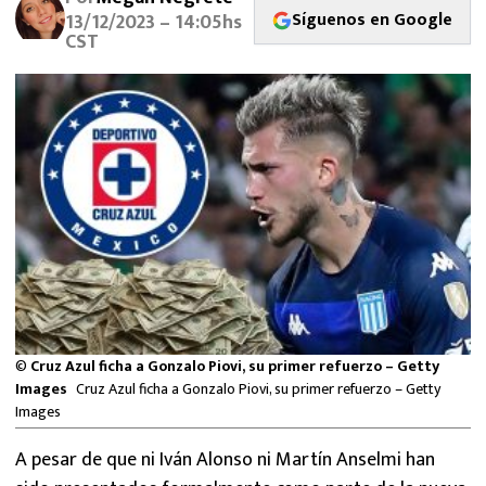
MEXICANOS EN EL EXTRANJERO
Síguenos en Google
13/12/2023 – 14:05hs
CST
FUTBOL ESTUFA
FÓRMULA 1
BOXEO
LIGA MX
NFL
©
Cruz Azul ficha a Gonzalo Piovi, su primer refuerzo – Getty
Images
Cruz Azul ficha a Gonzalo Piovi, su primer refuerzo – Getty
Images
A pesar de que ni Iván Alonso ni Martín Anselmi han