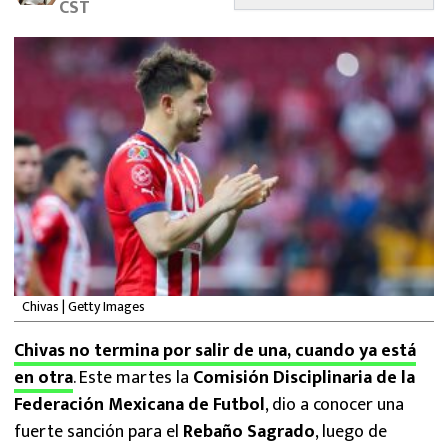
CST
MEXICANOS EN EL EXTRANJERO
FUTBOL ESTUFA
FÓRMULA 1
BOXEO
LIGA MX
NFL
Chivas | Getty Images
Chivas no termina por salir de una, cuando ya está
en otra
. Este martes la
Comisión Disciplinaria de la
Federación Mexicana de Futbol
, dio a conocer una
fuerte sanción para el
Rebaño Sagrado
, luego de