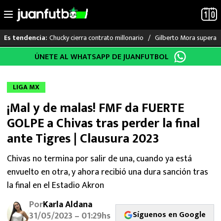
Chucky cierra contrato millonario
Gilberto Mora supera a
Es tendencia:
Saltar
ÚNETE AL WHATSAPP DE JUANFUTBOL
LO ÚLTIMO
al
contenido
LIGA MX
LIGA MX
¡Mal y de malas! FMF da FUERTE
RAYADOS
GOLPE a Chivas tras perder la final
PUMAS
ante Tigres | Clausura 2023
ATLANTE
Chivas no termina por salir de una, cuando ya está
envuelto en otra, y ahora recibió una dura sanción tras
SELECCIÓN MEXICANA
la final en el Estadio Akron
Por
Karla Aldana
FUTBOL INTERNACIONAL
Síguenos en Google
31/05/2023 – 01:29hs