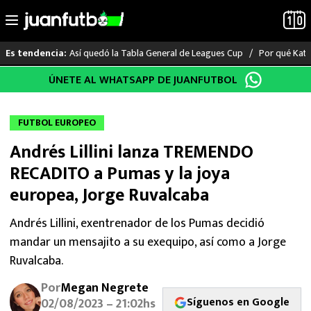
Así quedó la Tabla General de Leagues Cup
Por qué Katia
Es tendencia:
Saltar
ÚNETE AL WHATSAPP DE JUANFUTBOL
LO ÚLTIMO
al
contenido
LIGA MX
FUTBOL EUROPEO
Andrés Lillini lanza TREMENDO
RAYADOS
RECADITO a Pumas y la joya
PUMAS
europea, Jorge Ruvalcaba
ATLANTE
Andrés Lillini, exentrenador de los Pumas decidió
mandar un mensajito a su exequipo, así como a Jorge
SELECCIÓN MEXICANA
Ruvalcaba.
Por
Megan Negrete
FUTBOL INTERNACIONAL
Síguenos en Google
02/08/2023 – 21:02hs