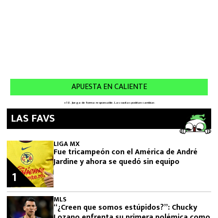
LAS FAVS
LIGA MX
Fue tricampeón con el América de André
Jardine y ahora se quedó sin equipo
1
MLS
“¿Creen que somos estúpidos?”: Chucky
Lozano enfrenta su primera polémica como