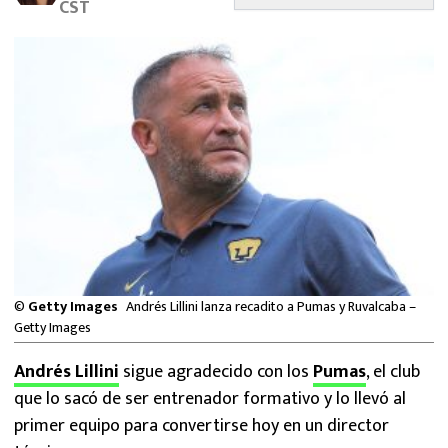
CST
MEXICANOS EN EL EXTRANJERO
FUTBOL ESTUFA
FÓRMULA 1
BOXEO
LIGA MX
NFL
©
Getty Images
Andrés Lillini lanza recadito a Pumas y Ruvalcaba –
Getty Images
Andrés Lillini
sigue agradecido con los
Pumas
, el club
que lo sacó de ser entrenador formativo y lo llevó al
primer equipo para convertirse hoy en un director