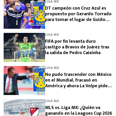
LIGA MX
DT campeón con Cruz Azul es
propuesto por Gerardo Torrado
para tomar el lugar de Guido
Pizarro en Tigres
LIGA MX
FIFA por fin levanta duro
castigo a Bravos de Juárez tras
la salida de Pedro Caixinha
LIGA MX
No pudo trascender con México
en el Mundial, fracasó en
América y ahora La Volpe pide
dirigir a Tigres
LIGA MX
MLS vs. Liga MX: ¿Quién va
ganando en la Leagues Cup 2026