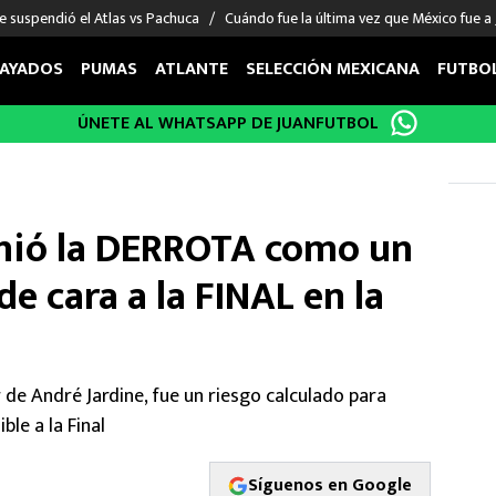
e suspendió el Atlas vs Pachuca
Cuándo fue la última vez que México fue a
AYADOS
PUMAS
ATLANTE
SELECCIÓN MEXICANA
FUTBO
ÚNETE AL WHATSAPP DE JUANFUTBOL
OS EN EL EXTRANJERO
FIGURAS
DEPORTES
cias
Keylor Navas
MMA UFC
énez
Chicharito Hernández
Fórmula 1
inió la DERROTA como un
choa
Sergio Ramos
Boxeo
uerta
Giorgos Giakoumakis
Béisbol
e cara a la FINAL en la
varez
André Jardine
NFL
o Giménez
NBA
 Huescas
Más deportes
r de André Jardine, fue un riesgo calculado para
ble a la Final
Síguenos en Google