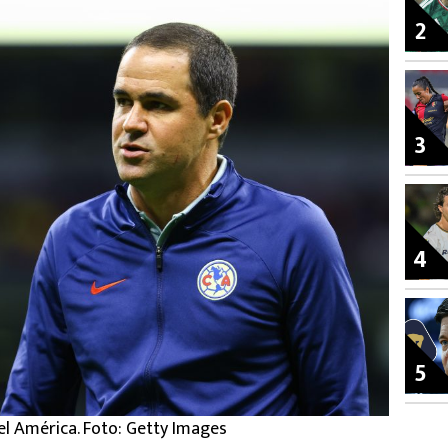
2
3
4
5
del América. Foto: Getty Images