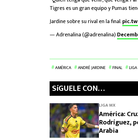
“Quien tenga que venir, que venga. Par
Tigres es un gran equipo y Pumas tien
Jardine sobre su rival en la final.
pic.t
— Adrenalina (@adrenalina)
Decembe
AMÉRICA
ANDRÉ JARDINE
FINAL
LIGA
SíGUELE CON…
LIGA MX
América: Cruz
Rodríguez, p
Arabia