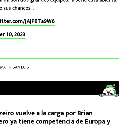
a mí son dos grandes equipos, la serie está abierta,
e sus chances”.
witter.com/jAjPBTa9W6
r 10, 2023
 MX
SAN LUIS
eiro vuelve a la carga por Brian
ero ya tiene competencia de Europa y