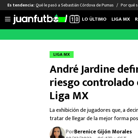
Qué le pasó a Sebastián Córdova de Pumas
Por qué s
Es tendencia:
LO ÚLTIMO
LIGA MX
R
Saltar
al
LIGA MX
FUT INTERNACIONAL
MEXICAN
contenido
Las Noticias
Las Noticias
Las Noti
LIGA MX
Club América
Selección Mexicana
Raúl Jim
André Jardine def
Cruz Azul
Champions League
Memo O
Pumas
Europa League
Chino H
riesgo controlado d
Rayados
Real Madrid
Edson Ál
Liga MX
Chivas de Guadalajara
Barcelona
Santiag
Atlante
Rodrigo
La exhibición de jugadores que, a deci
Liga MX Femenil
tratar de llegar de la mejor forma posi
Por
Berenice Gijón Morales