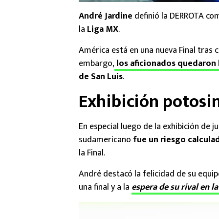
André Jardine
definió la DERROTA com
la
Liga MX
.
América está en una nueva Final tras c
embargo,
los aficionados quedaron
de San Luis
.
Exhibición potosi
En especial luego de la exhibición de 
sudamericano
fue un riesgo calcul
la Final.
André destacó la felicidad de su equi
una final y a la
espera de su rival en l