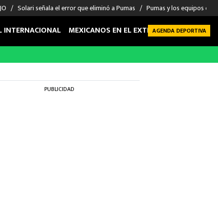
 JO
Solari señala el error que eliminó a Pumas
Pumas y los equipos eli
L INTERNACIONAL
MEXICANOS EN EL EXTRANJERO
FUTBOL 
AGENDA DEPORTIVA
PUBLICIDAD