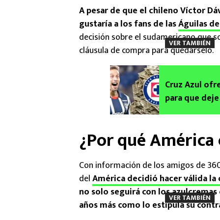
A pesar de que el chileno Víctor D
gustaría a los fans de las
Águilas de
decisión sobre el sudamericano que so
VER TAMBIÉN
cláusula de compra para quedárselo.
Cruz Azul ofr
para que deje
del América
¿Por qué América 
Con información de los amigos de 360s
del
América decidió hacer válida la
no solo seguirá con los azulcremas
VER TAMBIÉN
años más como lo estipula su contr