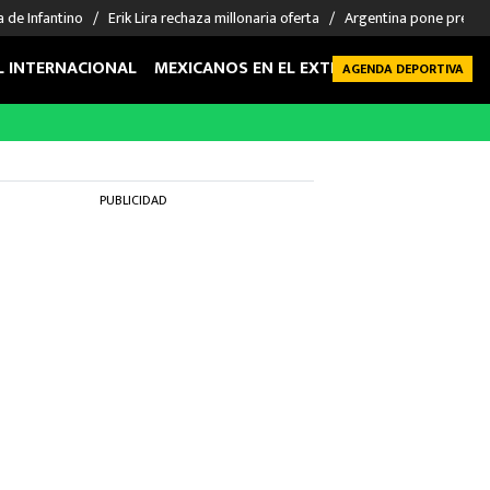
a de Infantino
Erik Lira rechaza millonaria oferta
Argentina pone precio 
L INTERNACIONAL
MEXICANOS EN EL EXTRANJERO
FUTBOL 
AGENDA DEPORTIVA
PUBLICIDAD