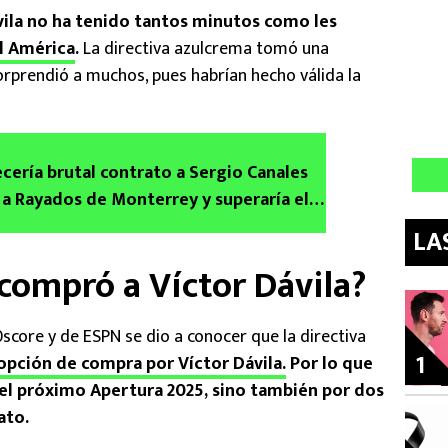
ávila no ha tenido tantos minutos como les
l América
.
La directiva azulcrema tomó una
rprendió a muchos, pues habrían hecho válida la
ecería brutal contrato a Sergio Canales
 a Rayados de Monterrey y superaría el
LA
compró a Víctor Dávila?
core y de ESPN se dio a conocer que la directiva
1
 opción de compra por Víctor Dávila.
Por lo que
 el próximo Apertura 2025, sino también por dos
ato.