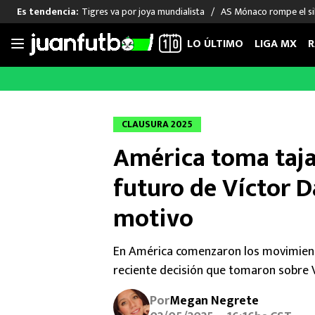
Tigres va por joya mundialista
AS Mónaco rompe el sil
Es tendencia:
LO ÚLTIMO
LIGA MX
R
Saltar
al
LIGA MX
FUT INTERNACIONAL
MEXICAN
contenido
Las Noticias
Las Noticias
Las Noti
CLAUSURA 2025
Club América
Selección Mexicana
Raúl Jim
América toma taja
Cruz Azul
Champions League
Memo O
Pumas
Europa League
Chino H
futuro de Víctor D
Rayados
Real Madrid
Edson Ál
motivo
Chivas de Guadalajara
Barcelona
Santiag
Atlante
Rodrigo
En América comenzaron los movimientos
Liga MX Femenil
reciente decisión que tomaron sobre V
Por
Megan Negrete