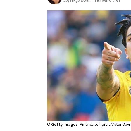
02/05/2025 – 16:16hs CST
©
Getty Images
América compra a Víctor Dávi