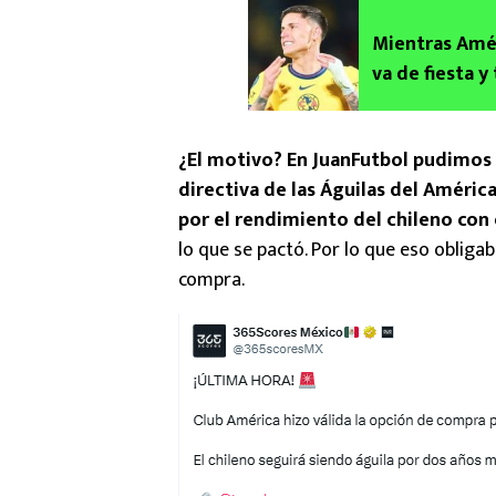
Mientras Améri
va de fiesta y
¿El motivo? En JuanFutbol pudimos s
directiva de las Águilas del Améric
por el rendimiento del chileno con
lo que se pactó. Por lo que eso obligab
compra.