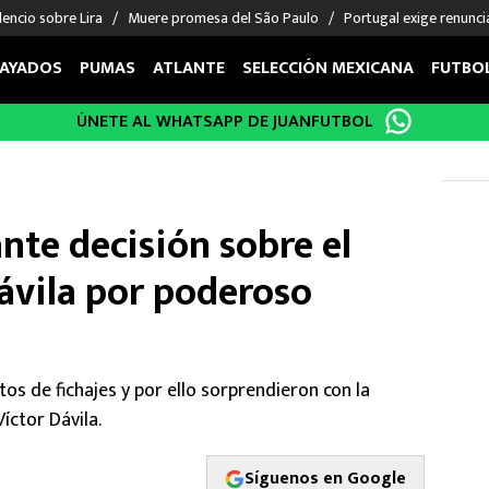
encio sobre Lira
Muere promesa del São Paulo
Portugal exige renunci
AYADOS
PUMAS
ATLANTE
SELECCIÓN MEXICANA
FUTBO
ÚNETE AL WHATSAPP DE JUANFUTBOL
OS EN EL EXTRANJERO
FIGURAS
DEPORTES
cias
Keylor Navas
MMA UFC
énez
Chicharito Hernández
Fórmula 1
nte decisión sobre el
choa
Sergio Ramos
Boxeo
uerta
Giorgos Giakoumakis
Béisbol
ávila por poderoso
varez
André Jardine
NFL
o Giménez
NBA
 Huescas
Más deportes
 de fichajes y por ello sorprendieron con la
íctor Dávila.
Síguenos en Google