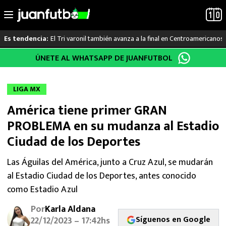
El Tri varonil también avanza a la final en Centroamericanos
Es tendencia:
Saltar
ÚNETE AL WHATSAPP DE JUANFUTBOL
LO ÚLTIMO
al
contenido
LIGA MX
LIGA MX
América tiene primer GRAN
RAYADOS
PROBLEMA en su mudanza al Estadio
PUMAS
Ciudad de los Deportes
ATLANTE
Las Águilas del América, junto a Cruz Azul, se mudarán
al Estadio Ciudad de los Deportes, antes conocido
SELECCIÓN MEXICANA
como Estadio Azul
Por
Karla Aldana
FUTBOL INTERNACIONAL
Síguenos en Google
22/12/2023 – 17:42hs