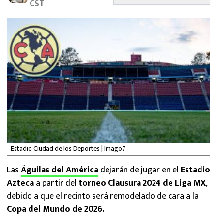
CST
MEXICANOS EN EL EXTRANJERO
FUTBOL ESTUFA
FÓRMULA 1
BOXEO
LIGA MX
NFL
Estadio Ciudad de los Deportes | Imago7
Las
Águilas del América
dejarán de jugar en el
Estadio
Azteca
a partir del
torneo Clausura 2024 de Liga MX
,
debido a que el recinto será remodelado de cara a la
Copa del Mundo de 2026.