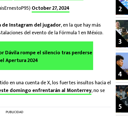
2
isErnestoP95)
October 27, 2024
a de Instagram del jugador
, en la que hay más
talaciones del evento de la Fórmula 1 en México.
3
or Dávila rompe el silencio tras perderse
del Apertura 2024
4
ido en una cuenta de X, los fuertes insultos hacia el
e este domingo enfrentarán al Monterrey
, no se
5
PUBLICIDAD