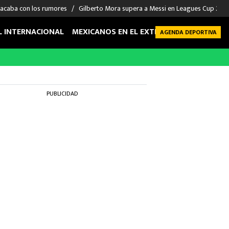
 acaba con los rumores
Gilberto Mora supera a Messi en Leagues Cup 2026: 
L INTERNACIONAL
MEXICANOS EN EL EXTRANJERO
FUTBOL 
AGENDA DEPORTIVA
PUBLICIDAD