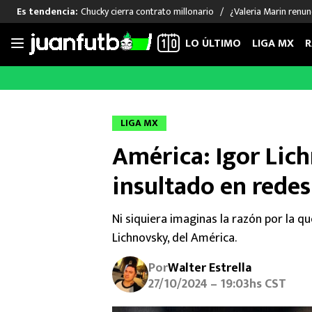
Chucky cierra contrato millonario
¿Valeria Marin renu
Es tendencia:
LO ÚLTIMO
LIGA MX
R
Saltar
al
LIGA MX
FUT INTERNACIONAL
MEXICAN
contenido
Las Noticias
Las Noticias
Las Noti
LIGA MX
Club América
Selección Mexicana
Raúl Jim
América: Igor Lic
Cruz Azul
Champions League
Memo O
Pumas
Europa League
Chino H
insultado en redes
Rayados
Real Madrid
Edson Ál
Chivas de Guadalajara
Barcelona
Santiag
Ni siquiera imaginas la razón por la que
Atlante
Rodrigo
Lichnovsky, del América.
Liga MX Femenil
Por
Walter Estrella
27/10/2024 – 19:03hs CST