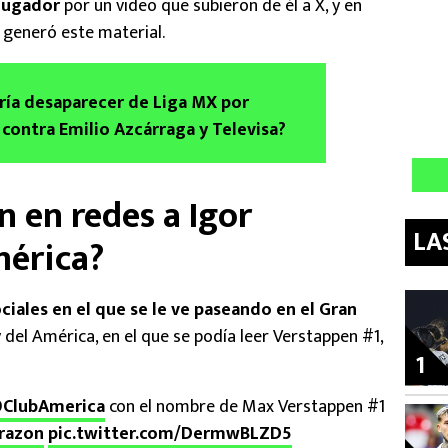
 jugador
por un video que subieron de él a X, y en
 generó este material.
ía desaparecer de Liga MX por
 contra Emilio Azcárraga y Televisa?
n en redes a Igor
LA
mérica?
ciales en el que se le ve paseando en el Gran
 del América, en el que se podía leer Verstappen #1,
1
ClubAmerica
con el nombre de Max Verstappen #1
razon
pic.twitter.com/DermwBLZD5