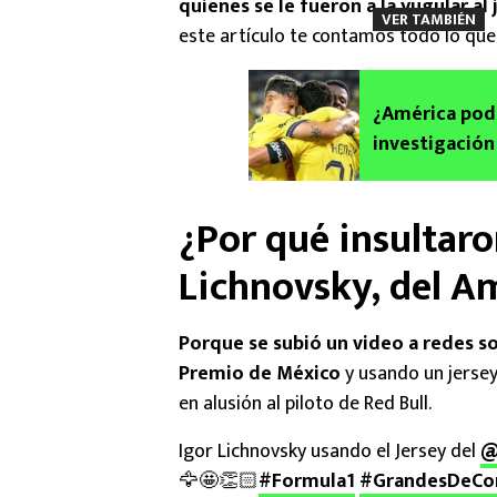
quienes se le fueron a la yugular al
VER TAMBIÉN
este artículo te contamos todo lo que
¿América podr
investigación
¿Por qué insultaro
Lichnovsky, del A
Porque se subió un video a redes so
Premio de México
y usando un jersey
en alusión al piloto de Red Bull.
Igor Lichnovsky usando el Jersey del
@
🦅🤩👏🏻
#Formula1
#GrandesDeCo