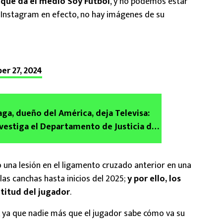
n que da el medio Soy Futbol
, y no podemos estar
 Instagram en efecto, no hay imágenes de su
er 27, 2024
aga, dueño del América, deja Televisa:
nvestiga el Departamento de Justicia de
ó una lesión en el ligamento cruzado anterior en una
 las canchas hasta inicios del 2025;
y por ello, los
ctitud del jugador
.
, ya que nadie más que el jugador sabe cómo va su