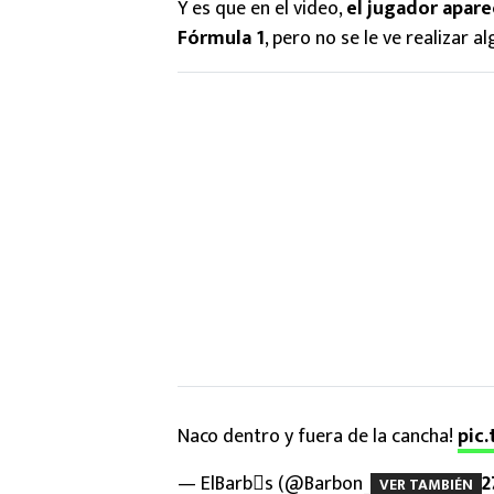
Y es que en el video,
el jugador apar
Fórmula 1
, pero no se le ve realizar 
Naco dentro y fuera de la cancha!
pic
— ElBarbs (@Barbon_35)
October 27
VER TAMBIÉN