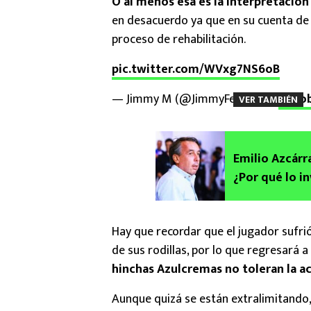
O al menos esa es la interpretació
en desacuerdo ya que en su cuenta de
proceso de rehabilitación.
pic.twitter.com/WVxg7NS6oB
— Jimmy M (@JimmyFernandz)
Octob
VER TAMBIÉN
Emilio Azcárr
¿Por qué lo i
EE.UU.?
Hay que recordar que el jugador sufri
de sus rodillas, por lo que regresará a
hinchas Azulcremas no toleran la a
Aunque quizá se están extralimitando