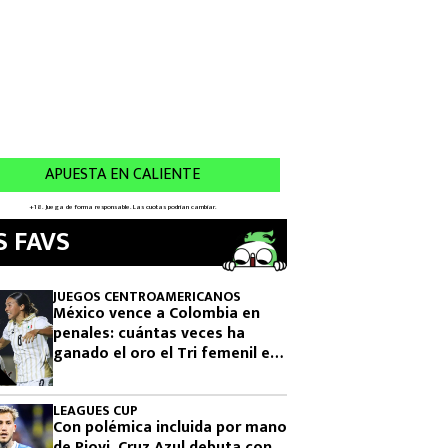
S FAVS
JUEGOS CENTROAMERICANOS
México vence a Colombia en
penales: cuántas veces ha
ganado el oro el Tri femenil en
los Juegos Centroamericanos
LEAGUES CUP
Con polémica incluida por mano
de Piovi, Cruz Azul debuta con