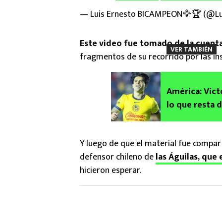
— Luis Ernesto BICAMPEON🦅🏆 (@Lu
Este video fue tomado de la cuent
VER TAMBIÉN
fragmentos de su recorrido por las ins
América: Víct
lo que resta 
Y luego de que el material fue compart
defensor chileno de
las Águilas, qu
hicieron esperar.