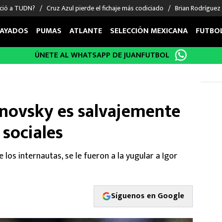
nció a TUDN?
Cruz Azul pierde el fichaje más codiciado
Brian Rodríguez
AYADOS
PUMAS
ATLANTE
SELECCIÓN MEXICANA
FUTBO
ÚNETE AL WHATSAPP DE JUANFUTBOL
OS EN EL EXTRANJERO
FIGURAS
DEPORTES
cias
Keylor Navas
MMA UFC
énez
Chicharito Hernández
Fórmula 1
hnovsky es salvajemente
choa
Sergio Ramos
Boxeo
uerta
Giorgos Giakoumakis
Béisbol
 sociales
varez
André Jardine
NFL
o Giménez
NBA
 los internautas, se le fueron a la yugular a Igor
 Huescas
Más deportes
Síguenos en Google