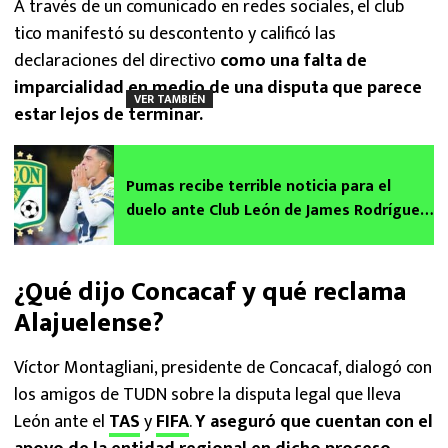
A través de un comunicado en redes sociales, el club
tico manifestó su descontento y calificó las
declaraciones del directivo
como una falta de
imparcialidad en medio de una disputa que parece
VER TAMBIÉN
estar lejos de terminar.
Pumas recibe terrible noticia para el
duelo ante Club León de James Rodríguez:
Rogelio Funes Mori es duda por lesión
¿Qué dijo Concacaf y qué reclama
Alajuelense?
Víctor Montagliani, presidente de Concacaf, dialogó con
los amigos de TUDN sobre la disputa legal que lleva
León ante el
TAS
y
FIFA
.
Y aseguró que cuentan con el