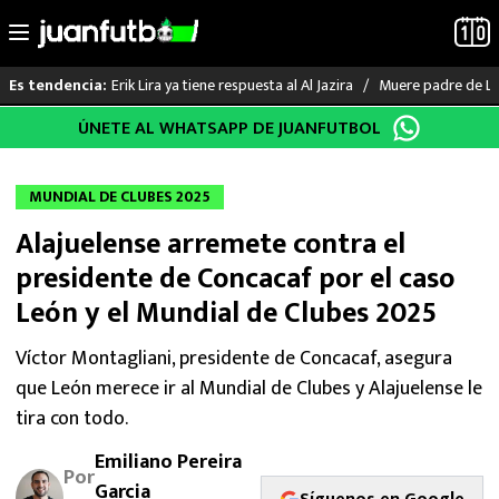
Erik Lira ya tiene respuesta al Al Jazira
Muere padre de Li
Es tendencia:
Saltar
ÚNETE AL WHATSAPP DE JUANFUTBOL
LO ÚLTIMO
al
contenido
LIGA MX
MUNDIAL DE CLUBES 2025
Alajuelense arremete contra el
RAYADOS
presidente de Concacaf por el caso
PUMAS
León y el Mundial de Clubes 2025
ATLANTE
Víctor Montagliani, presidente de Concacaf, asegura
que León merece ir al Mundial de Clubes y Alajuelense le
SELECCIÓN MEXICANA
tira con todo.
Emiliano Pereira
FUTBOL INTERNACIONAL
Por
Garcia