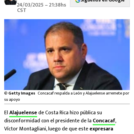
Síguenos en Google
MEXICANOS EN EL EXTRANJERO
24/03/2025 – 21:38hs
CST
FUTBOL ESTUFA
FÓRMULA 1
BOXEO
LIGA MX
NFL
©
Getty Images
Concacaf respalda a León y Alajuelense arremete por
su apoyo
El
Alajuelense
de Costa Rica hizo pública su
disconformidad con el presidente de la
Concacaf
,
Víctor Montagliani, luego de que este
expresara