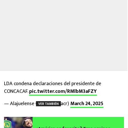
LDA condena declaraciones del presidente de
CONCACAF.
pic.twitter.com/RMlbM3aFZY
— Alajuelense Oficial (@ldacr)
March 24, 2025
VER TAMBIÉN