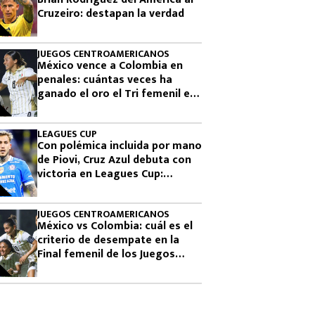
Cruzeiro: destapan la verdad
JUEGOS CENTROAMERICANOS
México vence a Colombia en
penales: cuántas veces ha
ganado el oro el Tri femenil en
los Juegos Centroamericanos
LEAGUES CUP
Con polémica incluida por mano
de Piovi, Cruz Azul debuta con
victoria en Leagues Cup:
cuándo vuelve a jugar
JUEGOS CENTROAMERICANOS
México vs Colombia: cuál es el
criterio de desempate en la
Final femenil de los Juegos
Centroamericanos 2026