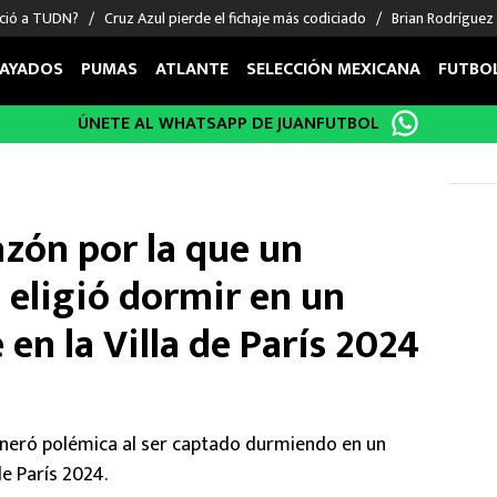
nció a TUDN?
Cruz Azul pierde el fichaje más codiciado
Brian Rodríguez
AYADOS
PUMAS
ATLANTE
SELECCIÓN MEXICANA
FUTBO
ÚNETE AL WHATSAPP DE JUANFUTBOL
OS EN EL EXTRANJERO
FIGURAS
DEPORTES
cias
Keylor Navas
MMA UFC
énez
Chicharito Hernández
Fórmula 1
azón por la que un
choa
Sergio Ramos
Boxeo
uerta
Giorgos Giakoumakis
Béisbol
eligió dormir en un
varez
André Jardine
NFL
 en la Villa de París 2024
o Giménez
NBA
 Huescas
Más deportes
neró polémica al ser captado durmiendo en un
e París 2024.