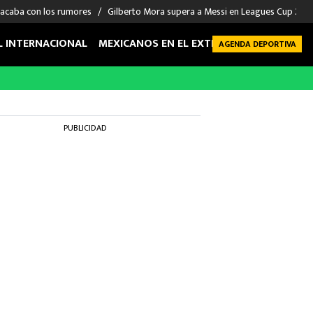
 acaba con los rumores
Gilberto Mora supera a Messi en Leagues Cup 2026: 
L INTERNACIONAL
MEXICANOS EN EL EXTRANJERO
FUTBOL 
AGENDA DEPORTIVA
PUBLICIDAD