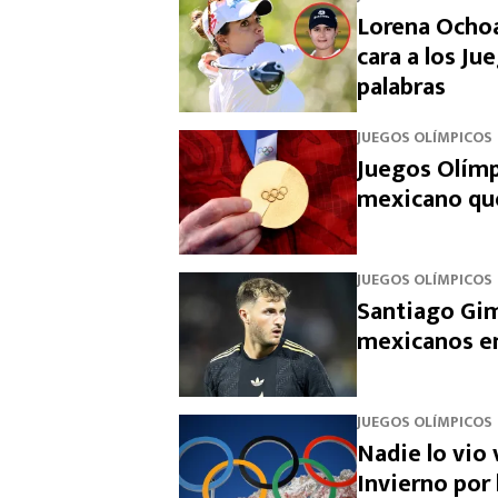
Lorena Ochoa
cara a los J
palabras
JUEGOS OLÍMPICOS
Juegos Olímp
mexicano que
JUEGOS OLÍMPICOS
Santiago Gim
mexicanos en
JUEGOS OLÍMPICOS
Nadie lo vio 
Invierno por 