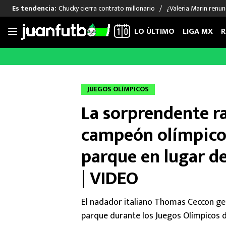
Chucky cierra contrato millonario
¿Valeria Marin renu
Es tendencia:
LO ÚLTIMO
LIGA MX
R
Saltar
al
LIGA MX
FUT INTERNACIONAL
MEXICAN
contenido
Las Noticias
Las Noticias
Las Noti
JUEGOS OLÍMPICOS
Club América
Selección Mexicana
Raúl Jim
La sorprendente r
Cruz Azul
Champions League
Memo O
Pumas
Europa League
Chino H
campeón olímpico 
Rayados
Real Madrid
Edson Ál
parque en lugar de
Chivas de Guadalajara
Barcelona
Santiag
Atlante
Rodrigo
| VIDEO
Liga MX Femenil
El nadador italiano Thomas Ceccon ge
parque durante los Juegos Olímpicos d