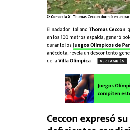
©
Cortesía X
Thomas Ceccon durmió en un parque
El nadador italiano
Thomas Ceccon
, 
en los 100 metros espalda, generó po
durante los
Juegos Olímpicos de Par
anécdota, revela un descontento gener
de la
Villa Olímpica
.
VER TAMBIÉN
Juegos Olímpi
compiten est
Ceccon expresó su 