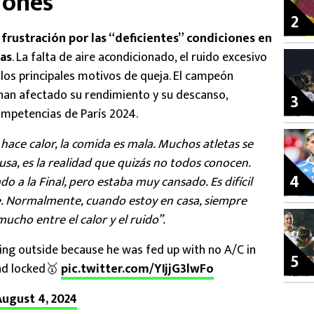
iones
2
frustración por las “deficientes” condiciones en
tas
. La falta de aire acondicionado, el ruido excesivo
o los principales motivos de queja. El campeón
 han afectado su rendimiento y su descanso,
3
competencias de París 2024.
, hace calor, la comida es mala. Muchos atletas se
sa, es la realidad que quizás no todos conocen.
4
 a la Final, pero estaba muy cansado. Es difícil
. Normalmente, cuando estoy en casa, siempre
ucho entre el calor y el ruido”.
ing outside because he was fed up with no A/C in
5
and locked🥇
pic.twitter.com/YIjjG3lwFo
August 4, 2024