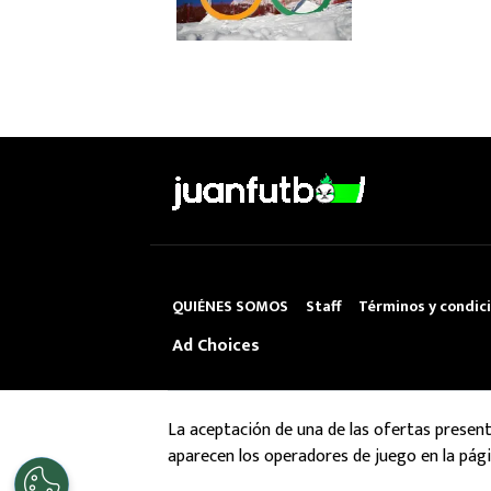
QUIÉNES SOMOS
Staff
Términos y condic
Ad Choices
La aceptación de una de las ofertas presen
aparecen los operadores de juego en la pági