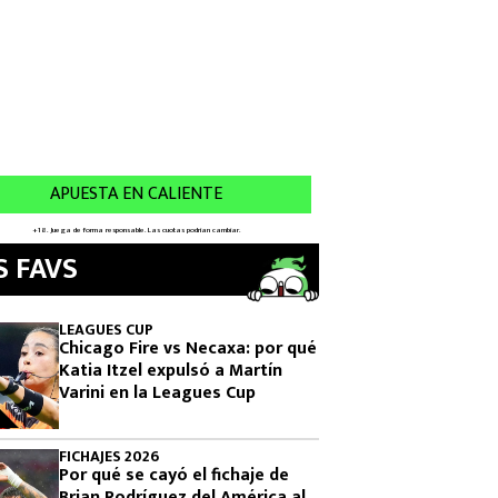
S FAVS
LEAGUES CUP
Chicago Fire vs Necaxa: por qué
Katia Itzel expulsó a Martín
Varini en la Leagues Cup
FICHAJES 2026
Por qué se cayó el fichaje de
Brian Rodríguez del América al