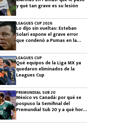
y qué tan grave es su lesión
LEAGUES CUP 2026
Lo dijo sin vueltas: Esteban
Solari expone el grave error
que condenó a Pumas en la
Leagues Cup 2026
LEAGUES CUP
Qué equipos de la Liga MX ya
quedaron eliminados de la
Leagues Cup
PREMUNDIAL SUB 20
México vs Canadá: por qué se
pospuso la Semifinal del
Premundial Sub 20 y a qué hora
se jugará