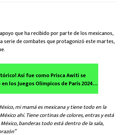
apoyo que ha recibido por parte de los mexicanos,
 la serie de combates que protagonizó este martes,
ne.
órico! Así fue como Prisca Awiti se
 en los Juegos Olímpicos de París 2024 |
éxico, mi mamá es mexicana y tiene todo en la
éxico ahí. Tiene cortinas de colores, entras y está
 México, banderas todo está dentro de la sala,
corazón”