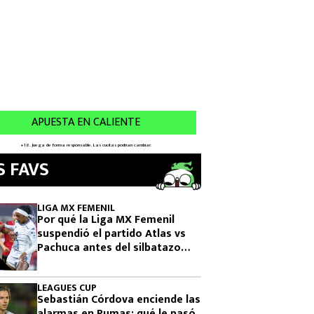
S FAVS
LIGA MX FEMENIL
Por qué la Liga MX Femenil
suspendió el partido Atlas vs
Pachuca antes del silbatazo
final
LEAGUES CUP
Sebastián Córdova enciende las
alarmas en Pumas: qué le pasó