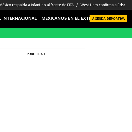
México respalda a Infantino al frente de FIFA
West Ham confirma a Edson Á
L INTERNACIONAL
MEXICANOS EN EL EXTRANJERO
FUTBOL 
AGENDA DEPORTIVA
PUBLICIDAD