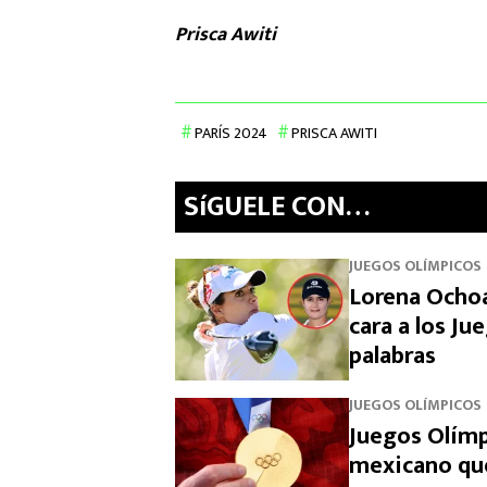
Prisca Awiti
PARÍS 2024
PRISCA AWITI
SíGUELE CON…
JUEGOS OLÍMPICOS
Lorena Ochoa
cara a los J
palabras
JUEGOS OLÍMPICOS
Juegos Olímp
mexicano que