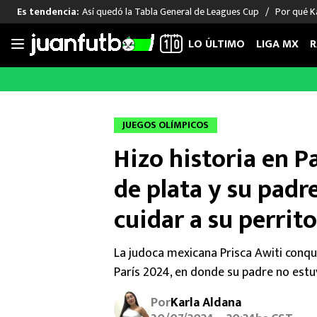
Así quedó la Tabla General de Leagues Cup
Por qué Ka
Es tendencia:
LO ÚLTIMO
LIGA MX
R
Saltar
al
LIGA MX
FUT INTERNACIONAL
MEXICAN
contenido
Las Noticias
Las Noticias
Las Noti
JUEGOS OLÍMPICOS
Club América
Selección Mexicana
Raúl Jim
Hizo historia en P
Cruz Azul
Champions League
Memo O
Pumas
Europa League
Chino H
de plata y su padre
Rayados
Real Madrid
Edson Ál
cuidar a su perrito
Chivas de Guadalajara
Barcelona
Santiag
Atlante
Rodrigo
La judoca mexicana Prisca Awiti conqui
Liga MX Femenil
París 2024, en donde su padre no estu
Por
Karla Aldana