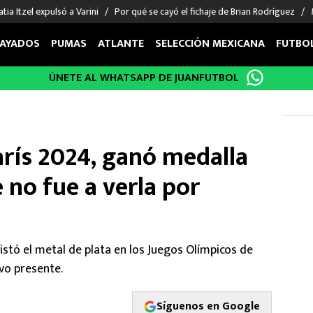
tia Itzel expulsó a Varini
Por qué se cayó el fichaje de Brian Rodríguez
AYADOS
PUMAS
ATLANTE
SELECCIÓN MEXICANA
FUTBO
ÚNETE AL WHATSAPP DE JUANFUTBOL
OS EN EL EXTRANJERO
FIGURAS
DEPORTES
cias
Keylor Navas
MMA UFC
énez
Chicharito Hernández
Fórmula 1
arís 2024, ganó medalla
choa
Sergio Ramos
Boxeo
uerta
Giorgos Giakoumakis
Béisbol
 no fue a verla por
varez
André Jardine
NFL
o Giménez
NBA
 Huescas
Más deportes
stó el metal de plata en los Juegos Olímpicos de
vo presente.
Síguenos en Google