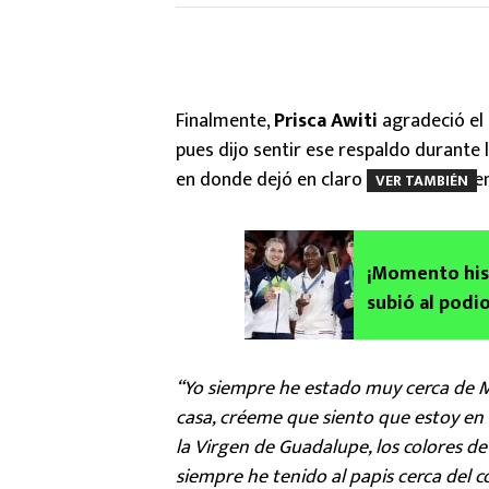
Finalmente,
Prisca Awiti
agradeció el 
pues dijo sentir ese respaldo durante
en donde dejó en claro el nivel que tie
VER TAMBIÉN
¡Momento hist
subió al podio
VIDEO
“Yo siempre he estado muy cerca de M
casa, créeme que siento que estoy en M
la Virgen de Guadalupe, los colores de
siempre he tenido al papis cerca del 