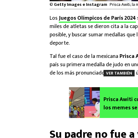
©
Getty Images e Instagram
Prisca Awiti, la
Los
Juegos Olímpicos de París 2024
miles de atletas se dieron cita a la ca
posible, y buscar sumar medallas que 
deporte.
Tal fue el caso de la mexicana
Prisca 
país su primera medalla de judo en u
de los más pronunciados durante las ú
VER TAMBIÉN
Prisca Awiti c
los memes se 
Su padre no fue a 