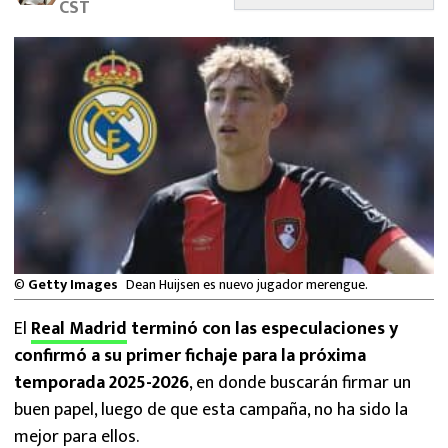
CST
MEXICANOS EN EL EXTRANJERO
FUTBOL ESTUFA
FÓRMULA 1
BOXEO
LIGA MX
NFL
©
Getty Images
Dean Huijsen es nuevo jugador merengue.
El
Real Madrid
terminó con las especulaciones y
confirmó a su primer fichaje para la próxima
temporada 2025-2026
, en donde buscarán firmar un
buen papel, luego de que esta campaña, no ha sido la
mejor para ellos.