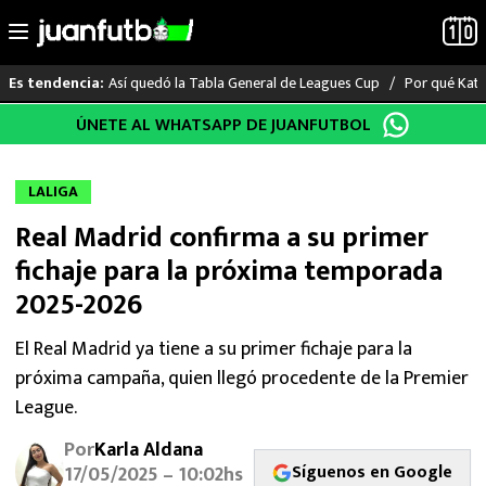
Así quedó la Tabla General de Leagues Cup
Por qué Katia
Es tendencia:
Saltar
ÚNETE AL WHATSAPP DE JUANFUTBOL
LO ÚLTIMO
al
contenido
LIGA MX
LALIGA
Real Madrid confirma a su primer
RAYADOS
fichaje para la próxima temporada
PUMAS
2025-2026
ATLANTE
El Real Madrid ya tiene a su primer fichaje para la
próxima campaña, quien llegó procedente de la Premier
SELECCIÓN MEXICANA
League.
Por
Karla Aldana
FUTBOL INTERNACIONAL
Síguenos en Google
17/05/2025 – 10:02hs