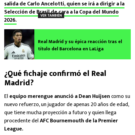
salida de Carlo Ancelotti, quien se irá a dirigir a la
Selección de Brasil de cara a la Copa del Mundo
VER TAMBIÉN
2026.
Real Madrid y su épica reacción tras el
título del Barcelona en LaLiga
¿Qué fichaje confirmó el Real
Madrid?
El
equipo merengue anunció a Dean Huijsen
como su
nuevo refuerzo, un jugador de apenas 20 años de edad,
que tiene mucha proyección a futuro y quien llega
procedente del
AFC Bournemouth de la Premier
League.