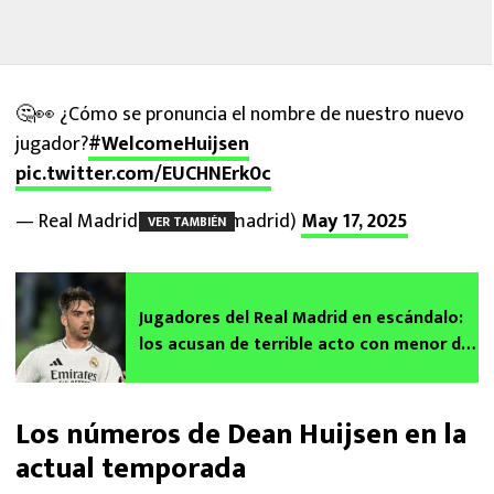
🤔👀 ¿Cómo se pronuncia el nombre de nuestro nuevo
jugador?
#WelcomeHuijsen
pic.twitter.com/EUCHNErk0c
— Real Madrid C.F. (@realmadrid)
May 17, 2025
VER TAMBIÉN
Jugadores del Real Madrid en escándalo:
los acusan de terrible acto con menor de
edad
Los números de Dean Huijsen en la
actual temporada