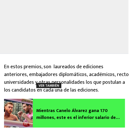
En estos premios, son laureados de ediciones
anteriores, embajadores diplomáticos, académicos, recto
universidades y otras personalidades los que postulan a
VER TAMBIÉN
los candidatos en cada una de las ediciones.
Mientras Canelo Álvarez gana 170
millones, este es el inferior salario de
Lionel Messi