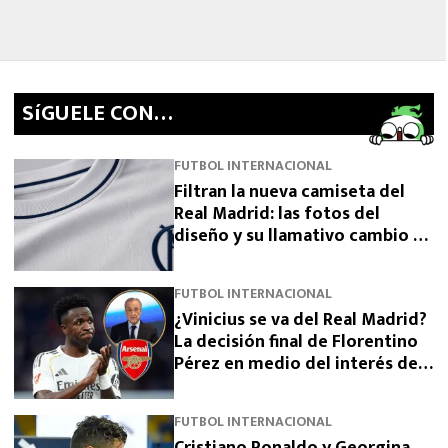
SíGUELE CON…
FUTBOL INTERNACIONAL
Filtran la nueva camiseta del
Real Madrid: las fotos del
diseño y su llamativo cambio de
escudo
FUTBOL INTERNACIONAL
¿Vinicius se va del Real Madrid?
La decisión final de Florentino
Pérez en medio del interés del
Arsenal
FUTBOL INTERNACIONAL