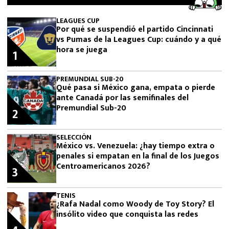
LEAGUES CUP
Por qué se suspendió el partido Cincinnati
vs Pumas de la Leagues Cup: cuándo y a qué
hora se juega
1
PREMUNDIAL SUB-20
Qué pasa si México gana, empata o pierde
ante Canadá por las semifinales del
Premundial Sub-20
2
SELECCIÓN
México vs. Venezuela: ¿hay tiempo extra o
penales si empatan en la final de los Juegos
Centroamericanos 2026?
3
TENIS
¿Rafa Nadal como Woody de Toy Story? El
insólito video que conquista las redes