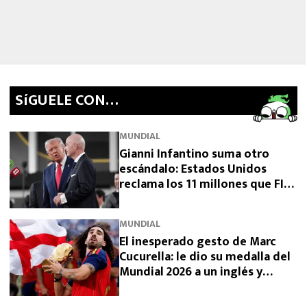
SíGUELE CON…
MUNDIAL
Gianni Infantino suma otro
escándalo: Estados Unidos
reclama los 11 millones que FIFA
prometió y aún no pagó
MUNDIAL
El inesperado gesto de Marc
Cucurella: le dio su medalla del
Mundial 2026 a un inglés y
sorprendió a España