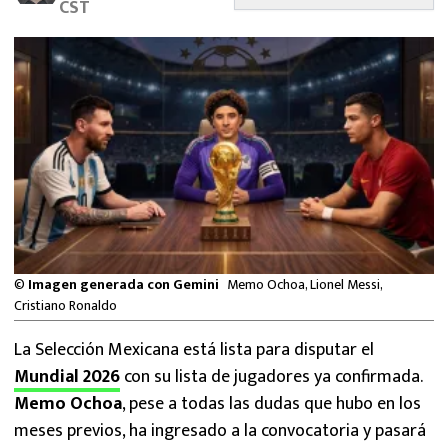
CST
MEXICANOS EN EL EXTRANJERO
FUTBOL ESTUFA
FÓRMULA 1
BOXEO
LIGA MX
NFL
©
Imagen generada con Gemini
Memo Ochoa, Lionel Messi,
Cristiano Ronaldo
La Selección Mexicana está lista para disputar el
Mundial 2026
con su lista de jugadores ya confirmada.
Memo Ochoa
, pese a todas las dudas que hubo en los
meses previos, ha ingresado a la convocatoria y pasará