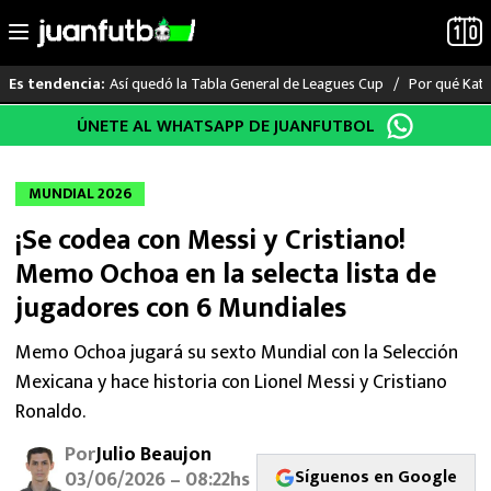
Así quedó la Tabla General de Leagues Cup
Por qué Katia
Es tendencia:
Saltar
ÚNETE AL WHATSAPP DE JUANFUTBOL
LO ÚLTIMO
al
contenido
LIGA MX
MUNDIAL 2026
¡Se codea con Messi y Cristiano!
RAYADOS
Memo Ochoa en la selecta lista de
PUMAS
jugadores con 6 Mundiales
ATLANTE
Memo Ochoa jugará su sexto Mundial con la Selección
Mexicana y hace historia con Lionel Messi y Cristiano
SELECCIÓN MEXICANA
Ronaldo.
Por
Julio Beaujon
FUTBOL INTERNACIONAL
Síguenos en Google
03/06/2026 – 08:22hs