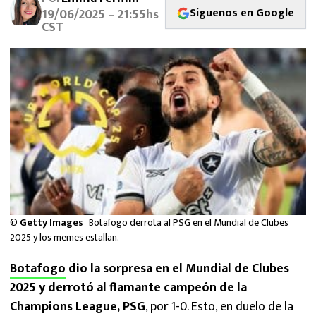
MEXICANOS EN EL EXTRANJERO
Síguenos en Google
19/06/2025 – 21:55hs
CST
FUTBOL ESTUFA
FÓRMULA 1
BOXEO
LIGA MX
NFL
©
Getty Images
Botafogo derrota al PSG en el Mundial de Clubes
2025 y los memes estallan.
Botafogo
dio la sorpresa en el Mundial de Clubes
2025 y derrotó al flamante campeón de la
Champions League, PSG
, por 1-0. Esto, en duelo de la