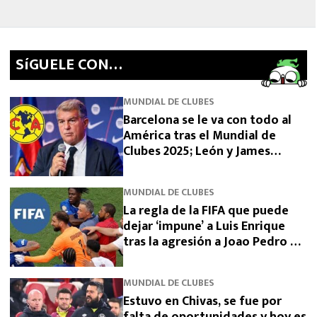
SíGUELE CON…
MUNDIAL DE CLUBES
Barcelona se le va con todo al
América tras el Mundial de
Clubes 2025; León y James
Rodríguez lo celebran
MUNDIAL DE CLUBES
La regla de la FIFA que puede
dejar ‘impune’ a Luis Enrique
tras la agresión a Joao Pedro en
el Mundial de Clubes
MUNDIAL DE CLUBES
Estuvo en Chivas, se fue por
falta de oportunidades y hoy es