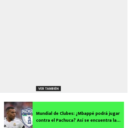
VER TAMBIÉN
Mundial de Clubes: ¿Mbappé podrá jugar
contra el Pachuca? Así se encuentra la
joya del Real Madrid