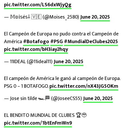
pic.twitter.com/LS6dxWjyQg
— 𝕄𝕠𝕚𝕤é𝕤⸸ 🇻🇪 (@Moises_2580)
June 20, 2025
El Campeón de Europa no pudo contra el Campeón de
América
#Botafogo
#PSG
#MundialDeClubes2025
pic.twitter.com/bH3iay2hqy
— 11IDEAL (@11ideal11)
June 20, 2025
El campeón de América le ganó al campeón de Europa.
PSG 0 – 1 BOTAFOGO.
pic.twitter.com/nX43JG5OKm
— Jose sin tilde 🏎️🏁 (@JoseeCS55)
June 20, 2025
EL BENDITO MUNDIAL DE CLUBES 🏆🥹
pic.twitter.com/1btEnFmWn9