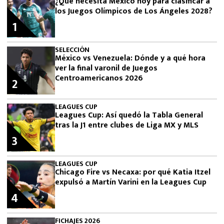
¿Qué necesita México hoy para clasificar a
los Juegos Olímpicos de Los Ángeles 2028?
1
SELECCIÓN
México vs Venezuela: Dónde y a qué hora
ver la final varonil de Juegos
Centroamericanos 2026
2
LEAGUES CUP
Leagues Cup: Así quedó la Tabla General
tras la J1 entre clubes de Liga MX y MLS
3
LEAGUES CUP
Chicago Fire vs Necaxa: por qué Katia Itzel
expulsó a Martín Varini en la Leagues Cup
4
FICHAJES 2026