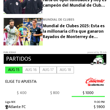
campeón del Mundial de Clubes
2025 con Chelsea: Bernardo
Cueva
MUNDIAL DE CLUBES
Mundial de Clubes 2025: Esta es
la millonaria cifra que ganaron
Rayados de Monterrey de
Sergio Ramos y Pachuca en el
torneo