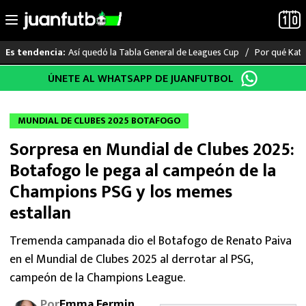
Así quedó la Tabla General de Leagues Cup
Por qué Katia
Es tendencia:
Saltar
ÚNETE AL WHATSAPP DE JUANFUTBOL
LO ÚLTIMO
al
contenido
LIGA MX
MUNDIAL DE CLUBES 2025 BOTAFOGO
Sorpresa en Mundial de Clubes 2025:
RAYADOS
Botafogo le pega al campeón de la
PUMAS
Champions PSG y los memes
estallan
ATLANTE
Tremenda campanada dio el Botafogo de Renato Paiva
SELECCIÓN MEXICANA
en el Mundial de Clubes 2025 al derrotar al PSG,
campeón de la Champions League.
FUTBOL INTERNACIONAL
Por
Emma Fermin